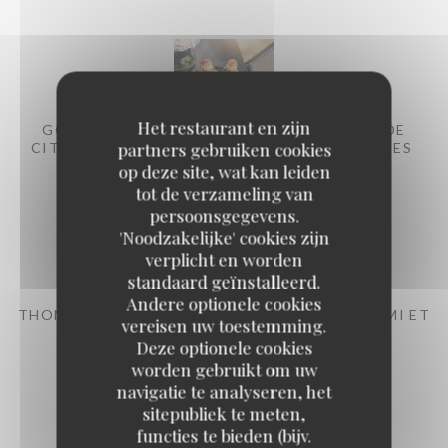
Het restaurant en zijn
GOUGÈRES AU FROMAGE FRAIS ET ZESTES DE
partners gebruiken cookies
CITRON, CHUTNEY D’ANANAS AUX BAIES ROSES
op deze site, wat kan leiden
15,00 EUR
tot de verzameling van
persoonsgegevens.
'Noodzakelijke' cookies zijn
verplicht en worden
standaard geïnstalleerd.
Andere optionele cookies
THON ROUGE EN SASHIMI, VINAIGRETTE UMAMI ET
vereisen uw toestemming.
OIGNON CÉBETTE
Deze optionele cookies
19,00 EUR
worden gebruikt om uw
navigatie te analyseren, het
sitepubliek te meten,
functies te bieden (bijv.