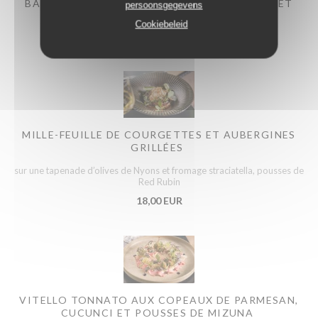
BASILIC, CROSTINI AU PAIN DE MIE MAISON ET
persoonsgegevens
COPPA
Cookiebeleid
17,00 EUR
MILLE-FEUILLE DE COURGETTES ET AUBERGINES
GRILLÉES
sur une tapenade d’olives de Nyons et fromage straciatella, pousses de
Red Rubin
18,00 EUR
VITELLO TONNATO AUX COPEAUX DE PARMESAN,
CUCUNCI ET POUSSES DE MIZUNA