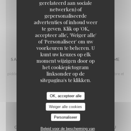
gerelateerd aan sociale
netwerken) of
ENTRÉES
gepersonaliseerde
advertenties of inhoud weer
te geven. Klik op 'OK,
accepteer alle', 'Weiger alle'
of 'Personaliseer' om uw
voorkeuren te beheren. U
kunt uw keuzes op elk
SANDRE DE LA FERME INTÉGRALE DE LA BAUME
moment wijzigen door op
D’HOSTUN MARINÉ COMME UN CEVICHE
het cookiepictogram
linksonder op de
pickles d’abricot rôti, vinaigrette de raisin blanc, eau de concombre et
gingembre perlé à l’huile verte, pousses de Métis
sitepagina's te klikken.
19,00 EUR
OK, accepteer alle
Weiger alle cookies
Personaliseer
GASPACHO DE TOMATES ET PASTÈQUES AU
Beleid voor de bescherming van