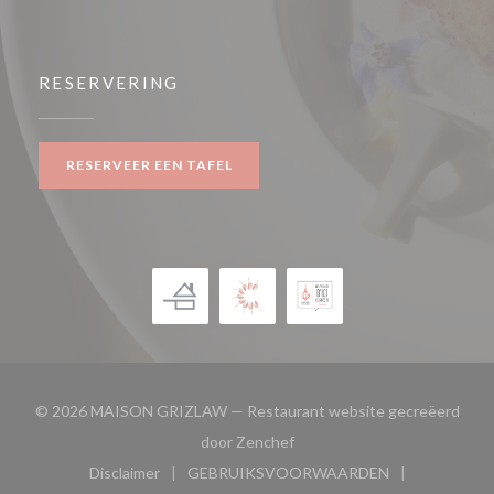
RESERVERING
RESERVEER EEN TAFEL
© 2026 MAISON GRIZLAW — Restaurant website gecreëerd
((opent in een nieuw venster)
door
Zenchef
Disclaimer
GEBRUIKSVOORWAARDEN
((opent in een nieuw venster))
((opent in een nieuw venster