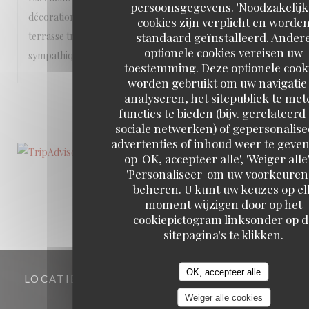
persoonsgegevens. 'Noodzakelijk
décoration soignée, que ce soit à l’intérieur ou sur la
cookies zijn verplicht en worde
standaard geïnstalleerd. Ander
terrasse très agréable. Le personnel est vraiment
optionele cookies vereisen uw
sympathique!
toestemming. Deze optionele cook
worden gebruikt om uw navigatie 
analyseren, het sitepubliek te met
1
2
3
functies te bieden (bijv. gerelateerd
sociale netwerken) of gepersonalis
advertenties of inhoud weer te geven
op 'OK, accepteer alle', 'Weiger alle'
'Personaliseer' om uw voorkeuren
beheren. U kunt uw keuzes op el
moment wijzigen door op het
cookiepictogram linksonder op d
sitepagina's te klikken.
OK, accepteer alle
LOCATIE
Weiger alle cookies