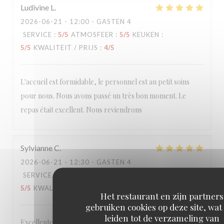
Ludivine
L
2026-06-21
- 12:00 - GASTEN 4
SERVICE
:
5
/5
ATMOSFEER
:
5
/5
KEUKEN
:
5
/5
KWALITEIT / PRIJS
:
4
/5
L'accueil est formidable, le personnel est au petit soins
pour nous. Nous avons passé un très bon moment. Le
repas était excellent. Nous reviendrons
Sylvianne
C
2026-06-21
- 12:30 - GASTEN 4
SERVICE
:
5
/5
ATMOSFEER
:
5
/5
KEUKEN
:
5
/5
KWALITEIT / PRIJS
:
5
/5
Het restaurant en zijn partners
gebruiken cookies op deze site, wat
leiden tot de verzameling van
Excellente table dans un lieu accueillant et chaleureux, à la