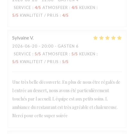
SERVICE
:
4
/5
ATMOSFEER
:
4
/5
KEUKEN
:
5
/5
KWALITEIT / PRIJS
:
4
/5
Sylvaine
V
2026-06-20
- 20:00 - GASTEN 6
SERVICE
:
5
/5
ATMOSFEER
:
5
/5
KEUKEN
:
5
/5
KWALITEIT / PRIJS
:
5
/5
Une très belle découverte. En plus de nous être régalés de
l entrée au dessert, nous avons été particulièrement
touchés par l accueil. L équipe est aux petits soins. L
ambiance du restaurant est très agréable et chaleureuse.
Merci pour cette super soirée