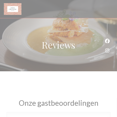
Cookies beheer paneel
Reviews
Face
Inst
Onze gastbeoordelingen