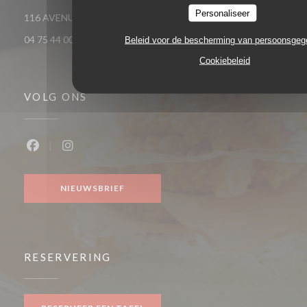
Personaliseer
((opent in een nieu
116 AVENUE VICTOR HUGO 26000 VALENCE
04 75 44 00 04
Beleid voor de bescherming van persoonsge
Cookiebeleid
VOLG ONS
Facebook ((opent in een nieuw venster))
Instagram ((opent in een nieuw venster))
NIEUWSBRIEF
RESERVERING