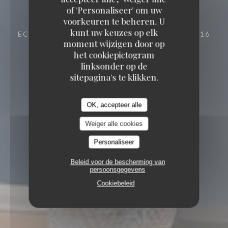
of 'Personaliseer' om uw
voorkeuren te beheren. U
kunt uw keuzes op elk
ECO-FRIENDLY GOURMET RESTAURANT
116
moment wijzigen door op
AVENUE VICTOR HUGO 26000 VALENCE
het cookiepictogram
linksonder op de
sitepagina's te klikken.
OK, accepteer alle
Weiger alle cookies
Personaliseer
Beleid voor de bescherming van
persoonsgegevens
Cookiebeleid