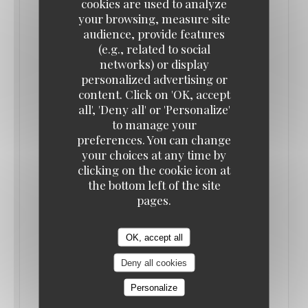
cookies are used to analyze
your browsing, measure site
audience, provide features
(e.g., related to social
networks) or display
personalized advertising or
content. Click on 'OK, accept
all', 'Deny all' or 'Personalize'
MAISON GRIZLAW SÉLECTIONNÉ PAR LE
GAULT MILLAU
to manage your
06/12/2022
preferences. You can change
your choices at any time by
clicking on the cookie icon at
2 ans après notre ouverture, MAISON GRIZLAW a
the bottom left of the site
été repéré le mois dernier par les équipes du
pages.
GAULT & MILLAU.
OK, accept all
Avec une première belle note de 13/20, MAISON
Deny all cookies
GRIZLAW se positionne au même niveau que CHEZ
Personalize
ANDRÉ, juste après le restaurant trois fois étoilé