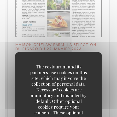
MAISON GRIZLAW PARMI LA SELECTION
DU FIGARO DU 27 JANVIER 2023
30/01/2023
The restaurant and its
partners use cookies on this
((OPENS IN A NEW WINDOW))
SEE THE PRESS ARTICLE
site, which may involve the
collection of personal data.
'Necessary' cookies are
mandatory and installed by
default. Other optional
cookies require your
consent. These optional