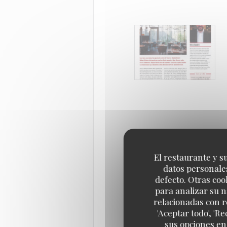
El restaurante y su
datos personales
defecto. Otras coo
para analizar su n
relacionadas con r
'Aceptar todo', 'R
sus opciones en