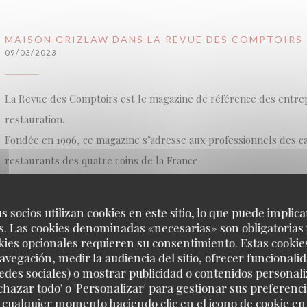
MAISON GRIZLAW DANS LA REVUE DES COMPTOIRS
09/03/2023
La Revue des Comptoirs est le magazine de référence des entre
restauration.
Fondée en 1996, ce magazine s’adresse aux professionnels des caf
restaurants des quatre coins de la France.
La Revue des Comptoirs accompagne les acteurs du CHR en leur
informations économiques et stratégiques du secteur, des outils
s socios utilizan cookies en este sitio, lo que puede implica
développement de leur business, des éclairages sur la gestion d
. Las cookies denominadas «necesarias» son obligatorias 
kies opcionales requieren su consentimiento. Estas cookie
produits, l’animation, des décryptages des nouvelles tendances
avegación, medir la audiencia del sitio, ofrecer funcionali
de l’offre des fournisseurs…
edes sociales) o mostrar publicidad o contenidos personali
echazar todo' o 'Personalizar' para gestionar sus preferen
 cualquier momento haciendo clic en el icono de cookie en l
Dans ce numéro, la Revue des Comptoirs a choisi de mettre en 