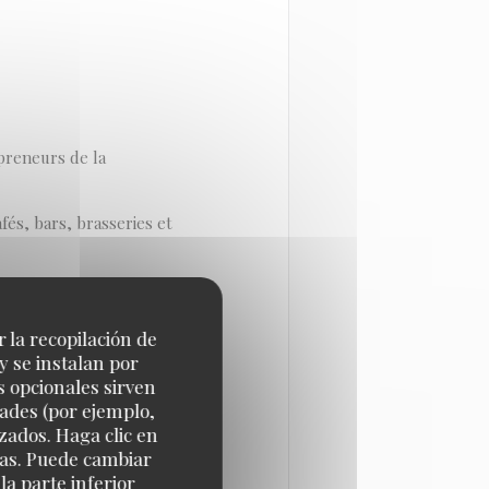
preneurs de la
és, bars, brasseries et
 donnant : des
 pour améliorer le
r la recopilación de
’un établissement, les
y se instalan por
s opcionales sirven
, des évolutions du marché,
dades (por ejemplo,
zados. Haga clic en
cias. Puede cambiar
a parte inferior
avant MAISON GRIZLAW...