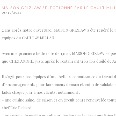
MAISON GRIZLAW SÉLECTIONNÉ PAR LE GAULT MIL
06/12/2022
2 ans après notre ouverture, MAISON GRIZLAW a été repéré le m
équipes du GAULT & MILLAU.
Avec une première belle note de 13/20, MAISON GRIZLAW se pos
que CHEZ ANDRÉ, juste après le restaurant trois fois étoilé de 
Il s’agit pour nos équipes d’une belle reconnaissance du travail d
d’encouragements pour faire mieux demain et enfin de validation
faites chaque jour à nos clients, notamment :
- une cuisine saine, de saison et en circuit court renouvelée tout
chef Eric Richard
- un service de qualité en salle orchestré par le directeur Brice