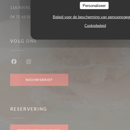
Personaliseer
((opent in een nieu
116 AVENUE VICTOR HUGO 26000 VALENCE
04 75 44 00 04
Beleid voor de bescherming van persoonsge
Cookiebeleid
VOLG ONS
Facebook ((opent in een nieuw venster))
Instagram ((opent in een nieuw venster))
NIEUWSBRIEF
RESERVERING