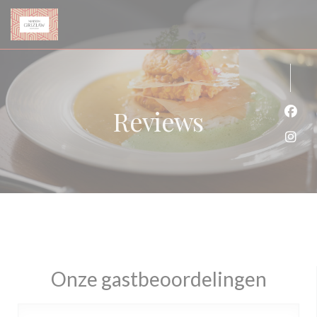
Cookies beheer paneel
Reviews
Face
Inst
Onze gastbeoordelingen