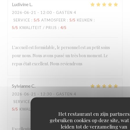
Ludivine
L
2026-06-21
- 12:00 - GASTEN 4
SERVICE
:
5
/5
ATMOSFEER
:
5
/5
KEUKEN
:
5
/5
KWALITEIT / PRIJS
:
4
/5
L'accueil est formidable, le personnel est au petit soins
pour nous. Nous avons passé un très bon moment. Le
repas était excellent. Nous reviendrons
Sylvianne
C
2026-06-21
- 12:30 - GASTEN 4
SERVICE
:
5
/5
ATMOSFEER
:
5
/5
KEUKEN
:
5
/5
KWALITEIT / PRIJS
:
5
/5
Het restaurant en zijn partners
gebruiken cookies op deze site, wat
leiden tot de verzameling van
Excellente table dans un lieu accueillant et chaleureux, à la