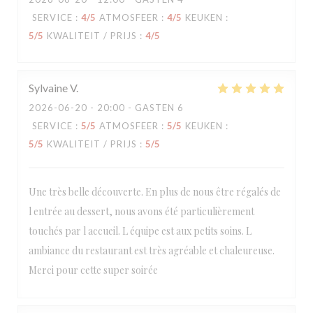
SERVICE
:
4
/5
ATMOSFEER
:
4
/5
KEUKEN
:
5
/5
KWALITEIT / PRIJS
:
4
/5
Sylvaine
V
2026-06-20
- 20:00 - GASTEN 6
SERVICE
:
5
/5
ATMOSFEER
:
5
/5
KEUKEN
:
5
/5
KWALITEIT / PRIJS
:
5
/5
Une très belle découverte. En plus de nous être régalés de
l entrée au dessert, nous avons été particulièrement
touchés par l accueil. L équipe est aux petits soins. L
ambiance du restaurant est très agréable et chaleureuse.
Merci pour cette super soirée