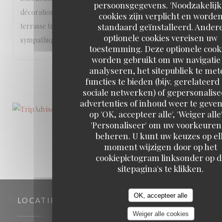
persoonsgegevens. 'Noodzakelijk
décoration soignée, que ce soit à l’intérieur ou sur la
cookies zijn verplicht en worde
standaard geïnstalleerd. Ander
terrasse très agréable. Le personnel est vraiment
optionele cookies vereisen uw
sympathique!
toestemming. Deze optionele cook
worden gebruikt om uw navigatie 
analyseren, het sitepubliek te met
1
2
3
functies te bieden (bijv. gerelateerd
sociale netwerken) of gepersonalis
advertenties of inhoud weer te geven
op 'OK, accepteer alle', 'Weiger alle'
'Personaliseer' om uw voorkeuren
beheren. U kunt uw keuzes op el
moment wijzigen door op het
cookiepictogram linksonder op d
sitepagina's te klikken.
OK, accepteer alle
LOCATIE
Weiger alle cookies