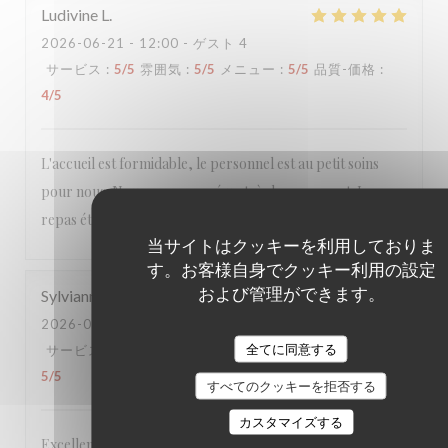
Ludivine
L
2026-06-21
- 12:00 - ゲスト 4
サービス
:
5
/5
雰囲気
:
5
/5
メニュー
:
5
/5
品質-価格
:
4
/5
L'accueil est formidable, le personnel est au petit soins
pour nous. Nous avons passé un très bon moment. Le
repas était excellent. Nous reviendrons
当サイトはクッキーを利用しておりま
す。お客様自身でクッキー利用の設定
および管理ができます。
Sylvianne
C
2026-06-21
- 12:30 - ゲスト 4
全てに同意する
サービス
:
5
/5
雰囲気
:
5
/5
メニュー
:
5
/5
品質-価格
:
5
/5
すべてのクッキーを拒否する
カスタマイズする
Excellente table dans un lieu accueillant et chaleureux, à la