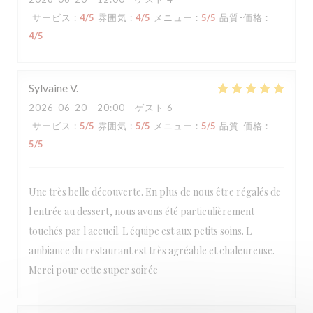
サービス
:
4
/5
雰囲気
:
4
/5
メニュー
:
5
/5
品質-価格
:
4
/5
Sylvaine
V
2026-06-20
- 20:00 - ゲスト 6
サービス
:
5
/5
雰囲気
:
5
/5
メニュー
:
5
/5
品質-価格
:
5
/5
Une très belle découverte. En plus de nous être régalés de
l entrée au dessert, nous avons été particulièrement
touchés par l accueil. L équipe est aux petits soins. L
ambiance du restaurant est très agréable et chaleureuse.
Merci pour cette super soirée