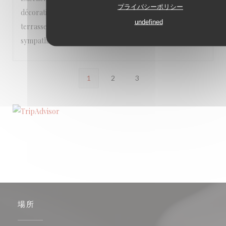
プライバシーポリシー
décoration soignée, que ce soit à l’intérieur ou sur la
undefined
terrasse très agréable. Le personnel est vraiment
sympathique!
1
2
3
場所