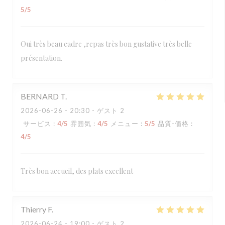
5
/5
Oui très beau cadre ,repas très bon gustative très belle
présentation.
BERNARD
T
2026-06-26
- 20:30 - ゲスト 2
サービス
:
4
/5
雰囲気
:
4
/5
メニュー
:
5
/5
品質-価格
:
4
/5
Très bon accueil, des plats excellent
Thierry
F
2026-06-24
- 19:00 - ゲスト 2