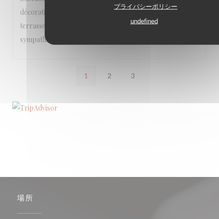
プライバシーポリシー
décoration soignée, que ce soit à l’intérieur ou sur la
undefined
terrasse très agréable. Le personnel est vraiment
sympathique!
1
2
3
場所