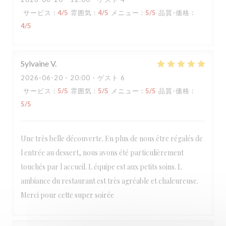
サービス
:
4
/5
雰囲気
:
4
/5
メニュー
:
5
/5
品質-価格
:
4
/5
Sylvaine
V
2026-06-20
- 20:00 - ゲスト 6
サービス
:
5
/5
雰囲気
:
5
/5
メニュー
:
5
/5
品質-価格
:
5
/5
Une très belle découverte. En plus de nous être régalés de
l entrée au dessert, nous avons été particulièrement
touchés par l accueil. L équipe est aux petits soins. L
ambiance du restaurant est très agréable et chaleureuse.
Merci pour cette super soirée