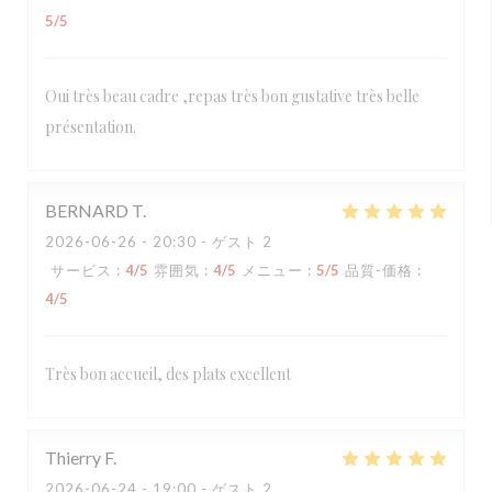
5
/5
Oui très beau cadre ,repas très bon gustative très belle
présentation.
BERNARD
T
2026-06-26
- 20:30 - ゲスト 2
サービス
:
4
/5
雰囲気
:
4
/5
メニュー
:
5
/5
品質-価格
:
4
/5
Très bon accueil, des plats excellent
Thierry
F
2026-06-24
- 19:00 - ゲスト 2