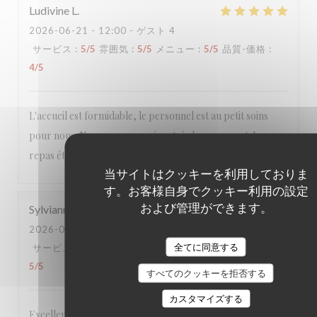
Ludivine
L
2026-06-21
- 12:00 - ゲスト 4
サービス
:
5
/5
雰囲気
:
5
/5
メニュー
:
5
/5
品質-価格
:
4
/5
L'accueil est formidable, le personnel est au petit soins
pour nous. Nous avons passé un très bon moment. Le
repas était excellent. Nous reviendrons
当サイトはクッキーを利用しておりま
す。お客様自身でクッキー利用の設定
および管理ができます。
Sylvianne
C
2026-06-21
- 12:30 - ゲスト 4
全てに同意する
サービス
:
5
/5
雰囲気
:
5
/5
メニュー
:
5
/5
品質-価格
:
5
/5
すべてのクッキーを拒否する
カスタマイズする
Excellente table dans un lieu accueillant et chaleureux, à la