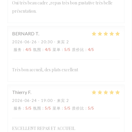
Oui très beau cadre ,repas très bon gustative très belle
présentation.
BERNARD
T
2026-06-26
- 20:30 - 来宾 2
服务
:
4
/5
氛围
:
4
/5
菜单
:
5
/5
质价比
:
4
/5
Très bon accueil, des plats excellent
Thierry
F
2026-06-24
- 19:00 - 来宾 2
服务
:
5
/5
氛围
:
5
/5
菜单
:
5
/5
质价比
:
5
/5
EXCELLENT REPAS ET ACCUEIL