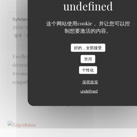
Sylvianne
C
这个网站使用cookie， 并让您可以控
2026-06-21
- 12:30 - 来宾 4
制想要激活的内容。
服务
:
5
/5
氛围
:
5
/5
菜单
:
5
/5
质价比
:
5
/5
好的，全部接受
Excellente table dans un lieu accueillant et chaleureux, à la
禁用
décoration soignée, que ce soit à l’intérieur ou sur la
个性化
terrasse très agréable. Le personnel est vraiment
sympathique!
保密政策
undefined
1
2
3