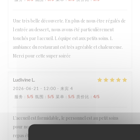
Une très belle découverte. En plus de nous être régalés de
l entrée au dessert, nous avons été particulièrement
touchés par l accueil. L équipe est aux petits soins. L
ambiance du restaurant est très agréable et chaleureuse.
Merci pour cette super soirée
Ludivine
L
2026-06-21
- 12:00 - 来宾 4
服务
:
5
/5
氛围
:
5
/5
菜单
:
5
/5
质价比
:
4
/5
L'accueil est formidable, le personnel est au petit soins
pour nous. Nous avons passé un très bon moment. Le
repas était excellent. Nous reviendrons