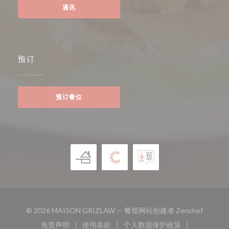
通讯
预订
预订餐位
((在新窗
© 2026 MAISON GRIZLAW — 餐馆网站创建者
Zenchef
免责声明
使用条款
个人数据保护政策