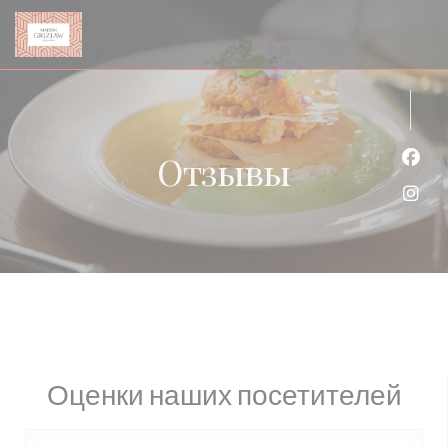
Панель управления cookies
Отзывы
Face
Inst
Оценки наших посетителей