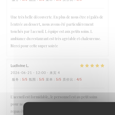
Une très belle découverte. En plus de nous être régalés de
l entrée au dessert, nous avons été particulièrement
touchés par l accueil. L équipe est aux petits soins. L
ambiance du restaurant est très agréable et chaleureuse.
Merci pour cette super soirée
Ludivine
L
2026-06-21
- 12:00 - 来宾 4
服务
:
5
/5
氛围
:
5
/5
菜单
:
5
/5
质价比
:
4
/5
L'accueil est formidable, le personnel est au petit soins
pour nous. Nous avons passé un très bon moment. Le
repas était excellent. Nous reviendrons