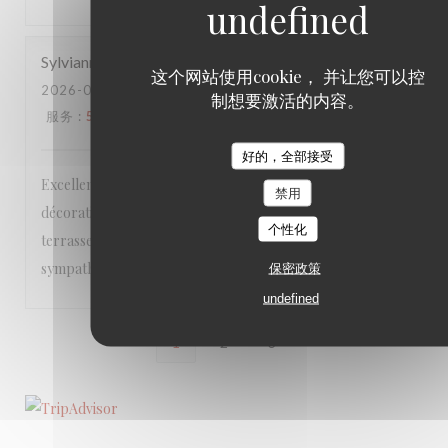
Sylvianne
C
这个网站使用cookie， 并让您可以控
2026-06-21
- 12:30 - 来宾 4
制想要激活的内容。
服务
:
5
/5
氛围
:
5
/5
菜单
:
5
/5
质价比
:
5
/5
好的，全部接受
Excellente table dans un lieu accueillant et chaleureux, à la
禁用
décoration soignée, que ce soit à l’intérieur ou sur la
个性化
terrasse très agréable. Le personnel est vraiment
sympathique!
保密政策
undefined
1
2
3