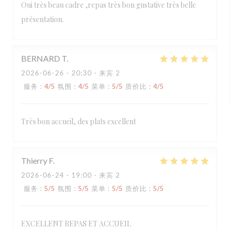
Oui très beau cadre ,repas très bon gustative très belle
présentation.
BERNARD
T
2026-06-26
- 20:30 - 来宾 2
服务
:
4
/5
氛围
:
4
/5
菜单
:
5
/5
质价比
:
4
/5
Très bon accueil, des plats excellent
Thierry
F
2026-06-24
- 19:00 - 来宾 2
服务
:
5
/5
氛围
:
5
/5
菜单
:
5
/5
质价比
:
5
/5
EXCELLENT REPAS ET ACCUEIL