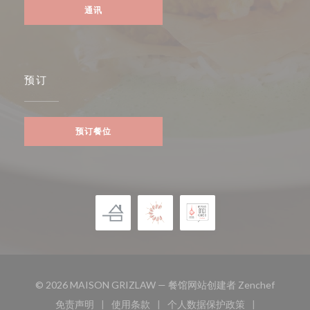
通讯
预订
预订餐位
((在新窗
© 2026 MAISON GRIZLAW — 餐馆网站创建者
Zenchef
免责声明
使用条款
个人数据保护政策