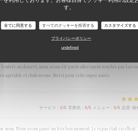
す。
サービス
:
4
/5
雰囲気
:
4
/5
メニュー
:
5
/5
品質-価
全てに同意する
すべてのクッキーを拒否する
カスタマイズする
プライバシーポリシー
サービス
:
5
/5
雰囲気
:
5
/5
メニュー
:
5
/5
品質-価
undefined
 l entrée au dessert, nous avons été particulièrement touchés par l accuei
très agréable et chaleureuse. Merci pour cette super soirée
サービス
:
5
/5
雰囲気
:
5
/5
メニュー
:
5
/5
品質-価
pour nous. Nous avons passé un très bon moment. Le repas était excellent