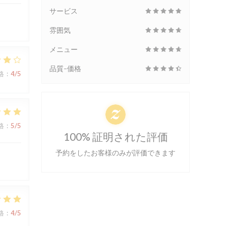
サービス
雰囲気
メニュー
品質-価格
格
:
4
/5
格
:
5
/5
100% 証明された評価
予約をしたお客様のみが評価できます
格
:
4
/5