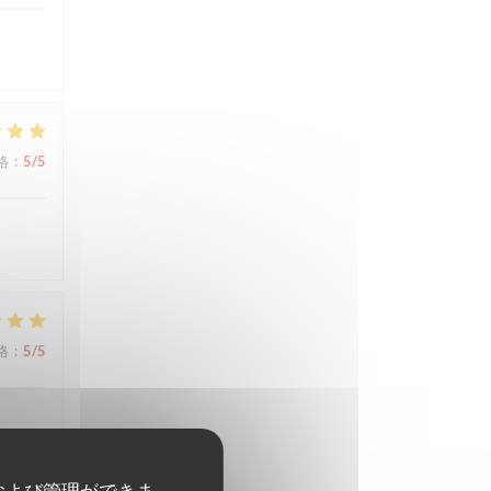
格
:
5
/5
格
:
5
/5
および管理ができま