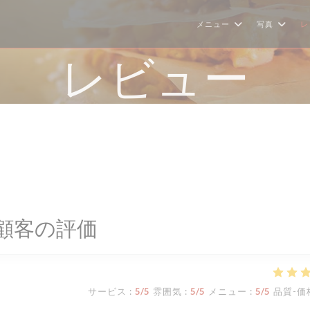
メニュー
写真
レ
レビュー
顧客の評価
サービス
:
5
/5
雰囲気
:
5
/5
メニュー
:
5
/5
品質-価