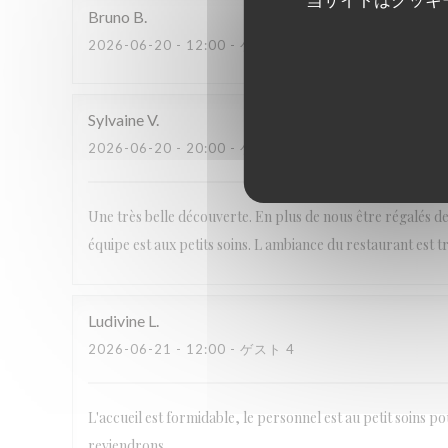
Bruno
B
2026-06-20
- 12:00 - ゲスト 4
Sylvaine
V
2026-06-20
- 20:00 - ゲスト 6
Une très belle découverte. En plus de nous être régalés de
équipe est aux petits soins. L ambiance du restaurant est 
Ludivine
L
2026-06-21
- 12:00 - ゲスト 4
L'accueil est formidable, le personnel est au petit soins 
reviendrons