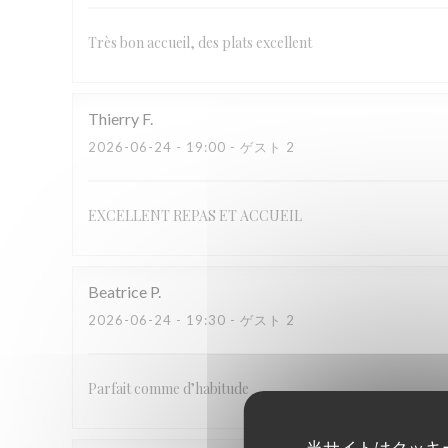
Très bon accueil, des plats excellent
Thierry
F
2026-06-24
- 19:00 - ゲスト 2
EXCELLENT REPAS ET ACCUEIL
Beatrice
P
2026-06-24
- 19:30 - ゲスト 2
Parfait comme d’habitude
当サイトはクッキ