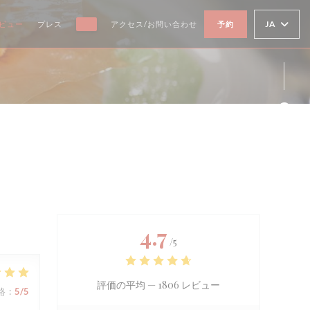
JA
ビュー
プレス
アクセス/お問い合わせ
予約
((新しいウィンドウで開きます))
Fa
Ins
4.7
/5
評価の平均 —
1806 レビュー
格
:
5
/5