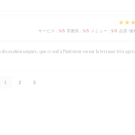
サービス
:
5
/5
雰囲気
:
5
/5
メニュー
:
5
/5
品質-価
a décoration soignée, que ce soit à l’intérieur ou sur la terrasse très agré
1
2
3