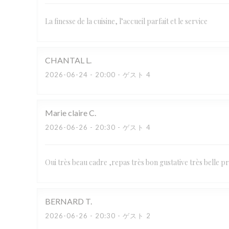
La finesse de la cuisine, l’accueil parfait et le service
CHANTAL
L
2026-06-24
- 20:00 - ゲスト 4
Marie claire
C
2026-06-26
- 20:30 - ゲスト 4
Oui très beau cadre ,repas très bon gustative très belle pr
BERNARD
T
2026-06-26
- 20:30 - ゲスト 2