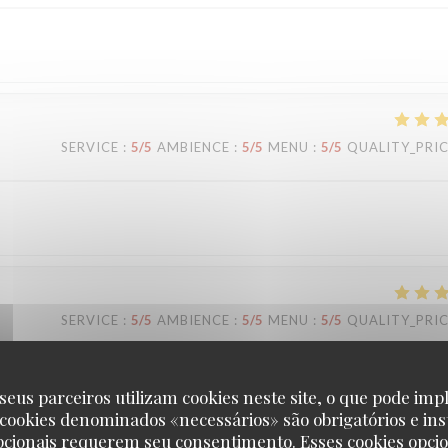
SERVICE
:
5
/5
AMBIENCE
:
5
/5
MENU
:
5
/5
QUALITY_PRI
SERVICE
:
5
/5
AMBIENCE
:
5
/5
MENU
:
5
/5
QUALITY_PRI
seus parceiros utilizam cookies neste site, o que pode impl
 cookies denominados «necessários» são obrigatórios e ins
pcionais requerem seu consentimento. Esses cookies opci