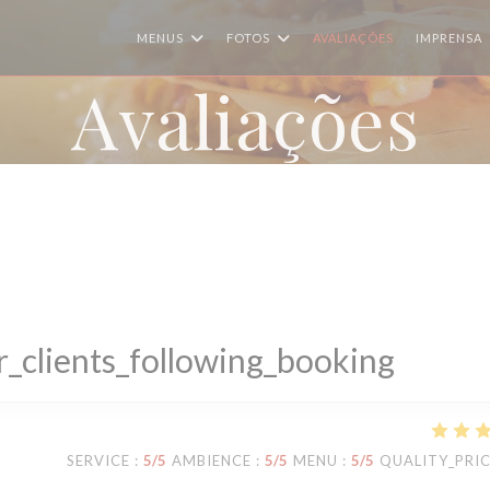
MENUS
FOTOS
AVALIAÇÕES
IMPRENSA
Avaliações
_clients_following_booking
SERVICE
:
5
/5
AMBIENCE
:
5
/5
MENU
:
5
/5
QUALITY_PRI