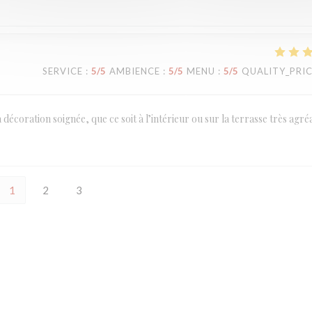
SERVICE
:
5
/5
AMBIENCE
:
5
/5
MENU
:
5
/5
QUALITY_PRI
a décoration soignée, que ce soit à l’intérieur ou sur la terrasse très agré
1
2
3