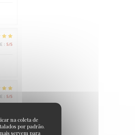
CE
:
5
/5
CE
:
5
/5
icar na coleta de
talados por padrão.
onais servem para