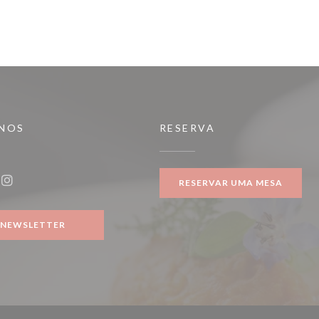
-NOS
RESERVA
RESERVAR UMA MESA
ook ((abre numa nova janela))
Instagram ((abre numa nova janela))
NEWSLETTER