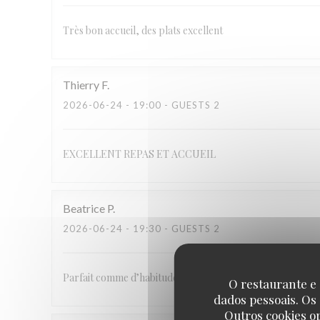
Très bon accueil, des plats excellent
Thierry
F
2026-06-24
- 19:00 - GUESTS 2
EXCELLENT REPAS ET ACCUEIL
Beatrice
P
2026-06-24
- 19:30 - GUESTS 2
Parfait comme d’habitude
O restaurante e 
dados pessoais. Os
Outros cookies o