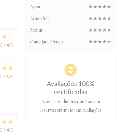
Apoio
Atmosfera
Menus
Qualidade/Preço
CE
:
4
/5
CE
:
5
/5
Avaliações 100%
certificadas
Apenas os clientes que fizeram
reservas submeteram avaliações
CE
:
4
/5