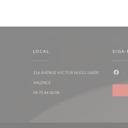
LOCAL
SIGA
116 AVENUE VICTOR HUGO 26000
Faceb
((abre numa nova janela))
VALENCE
04 75 44 00 04