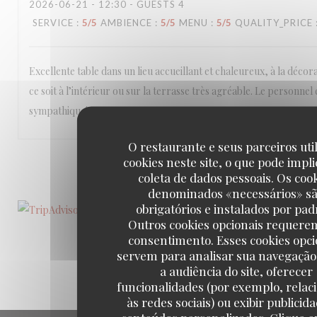
2026-06-21
- 12:30 - GUESTS 4
SERVICE
:
5
/5
AMBIENCE
:
5
/5
MENU
:
5
/5
QUALITY_PRICE
Excellente table dans un lieu accueillant et chaleureux, à la décor
ce soit à l’intérieur ou sur la terrasse très agréable. Le personnel
sympathique!
O restaurante e seus parceiros uti
cookies neste site, o que pode impli
1
2
3
coleta de dados pessoais. Os coo
denominados «necessários» s
obrigatórios e instalados por pad
Outros cookies opcionais requere
consentimento. Esses cookies opci
servem para analisar sua navegação
a audiência do site, oferecer
funcionalidades (por exemplo, relac
às redes sociais) ou exibir publicid