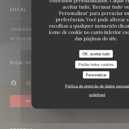
conteúdos personalizados. Clique e
aceitar tudo', 'Recusar tudo' o
LOCAL
'Personalizar' para gerenciar s
preferências. Você pode alterar 
escolhas a qualquer momento clica
((abre numa nova ja
116 AVENUE VICTOR HUGO 26000 VALENCE
ícone de cookie no canto inferior e
das páginas do site.
04 75 44 00 04
OK, aceitar tudo
SIGA-NOS
Proíbe todos cookies
Personalizar
Política de proteção de dados pessoa
Facebook ((abre numa nova janela))
Instagram ((abre numa nova janela))
undefined
NEWSLETTER