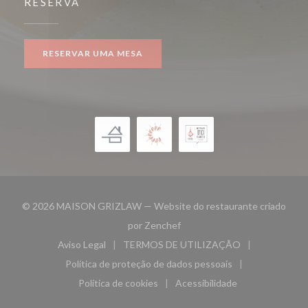
RESERVA
RESERVAR UMA MESA
© 2026 MAISON GRIZLAW — Website do restaurante criado
((abre numa nova janela))
por
Zenchef
Aviso Legal
TERMOS DE UTILIZAÇÃO
((abre numa nova janela))
((abre numa nova janela))
Política de proteção de dados pessoais
((abre numa nova janela))
Política de cookies
Acessibilidade
((abre numa nova janela))
((abre numa nova janela)