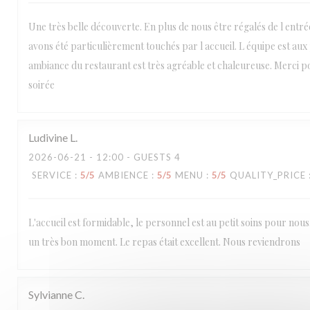
Une très belle découverte. En plus de nous être régalés de l entré
avons été particulièrement touchés par l accueil. L équipe est aux p
ambiance du restaurant est très agréable et chaleureuse. Merci p
soirée
Ludivine
L
2026-06-21
- 12:00 - GUESTS 4
SERVICE
:
5
/5
AMBIENCE
:
5
/5
MENU
:
5
/5
QUALITY_PRICE
L'accueil est formidable, le personnel est au petit soins pour nou
un très bon moment. Le repas était excellent. Nous reviendrons
Sylvianne
C