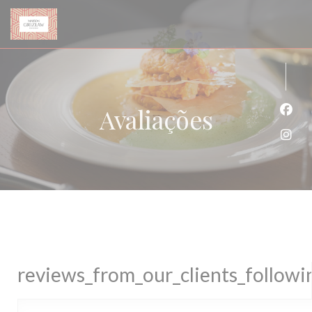
Painel de Gerenciamento de Cookies
Avaliações
Face
Inst
reviews_from_our_clients_follow