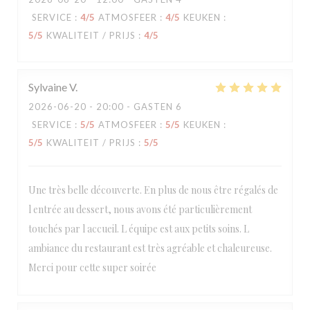
SERVICE
:
4
/5
ATMOSFEER
:
4
/5
KEUKEN
:
5
/5
KWALITEIT / PRIJS
:
4
/5
Sylvaine
V
2026-06-20
- 20:00 - GASTEN 6
SERVICE
:
5
/5
ATMOSFEER
:
5
/5
KEUKEN
:
5
/5
KWALITEIT / PRIJS
:
5
/5
Une très belle découverte. En plus de nous être régalés de
l entrée au dessert, nous avons été particulièrement
touchés par l accueil. L équipe est aux petits soins. L
ambiance du restaurant est très agréable et chaleureuse.
Merci pour cette super soirée