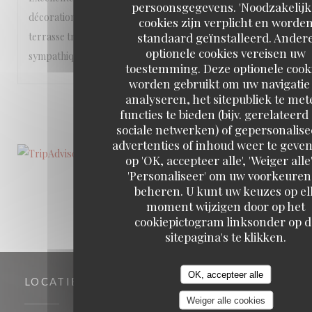
persoonsgegevens. 'Noodzakelijk
décoration soignée, que ce soit à l’intérieur ou sur la
cookies zijn verplicht en worde
standaard geïnstalleerd. Ander
terrasse très agréable. Le personnel est vraiment
optionele cookies vereisen uw
sympathique!
toestemming. Deze optionele cook
worden gebruikt om uw navigatie 
analyseren, het sitepubliek te met
1
2
3
functies te bieden (bijv. gerelateerd
sociale netwerken) of gepersonalis
advertenties of inhoud weer te geven
op 'OK, accepteer alle', 'Weiger alle'
'Personaliseer' om uw voorkeuren
beheren. U kunt uw keuzes op el
moment wijzigen door op het
cookiepictogram linksonder op d
sitepagina's te klikken.
OK, accepteer alle
LOCATIE
Weiger alle cookies