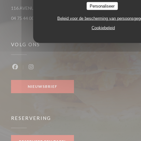
Personaliseer
((opent in een nieu
116 AVENUE VICTOR HUGO 26000 VALENCE
04 75 44 00 04
Beleid voor de bescherming van persoonsge
Cookiebeleid
VOLG ONS
Facebook ((opent in een nieuw venster))
Instagram ((opent in een nieuw venster))
NIEUWSBRIEF
RESERVERING