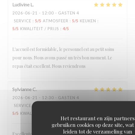
Ludivine
L
2026-06-21
- 12:00 - GASTEN 4
SERVICE
:
5
/5
ATMOSFEER
:
5
/5
KEUKEN
:
5
/5
KWALITEIT / PRIJS
:
4
/5
L'accueil est formidable, le personnel est au petit soins
pour nous. Nous avons passé un très bon moment. Le
repas était excellent. Nous reviendrons
Sylvianne
C
2026-06-21
- 12:30 - GASTEN 4
SERVICE
:
5
/5
ATMOSFEER
:
5
/5
KEUKEN
:
5
/5
KWALITEIT / PRIJS
:
5
/5
Het restaurant en zijn partners
gebruiken cookies op deze site, wat
leiden tot de verzameling van
Excellente table dans un lieu accueillant et chaleureux, à la