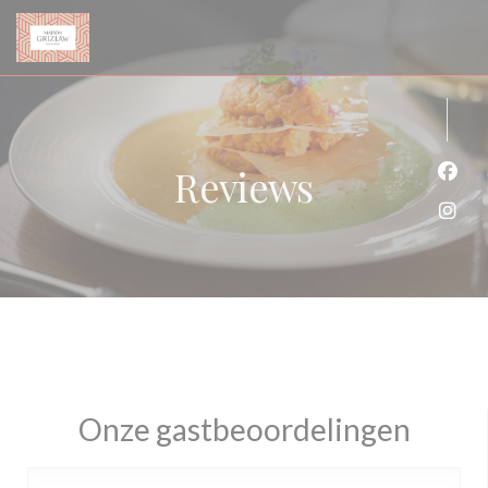
Cookies beheer paneel
Reviews
Face
Inst
Onze gastbeoordelingen