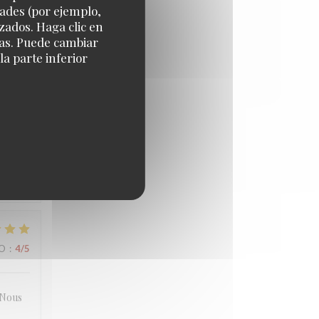
dades (por ejemplo,
zados. Haga clic en
IO
:
4
/5
cias. Puede cambiar
a parte inferior
IO
:
5
/5
l. L
IO
:
4
/5
. Nous