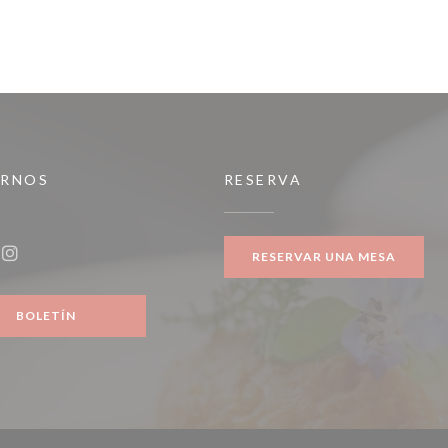
IRNOS
RESERVA
RESERVAR UNA MESA
ook ((abre en una nueva ventana))
Instagram ((abre en una nueva ventana))
BOLETÍN