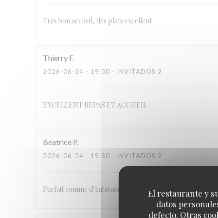
Très bon accueil, des plats excellent
Thierry
F
2026-06-24
- 19:00 - INVITADOS 2
EXCELLENT REPAS ET ACCUEIL
Beatrice
P
2026-06-24
- 19:30 - INVITADOS 2
Parfait comme d’habitude
El restaurante y su
datos personales
defecto. Otras coo