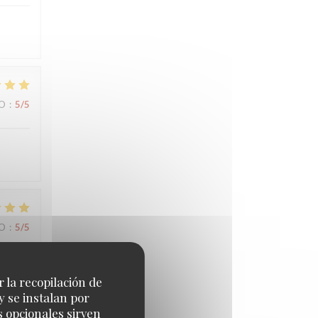
IO
:
5
/5
IO
:
5
/5
r la recopilación de
y se instalan por
s opcionales sirven