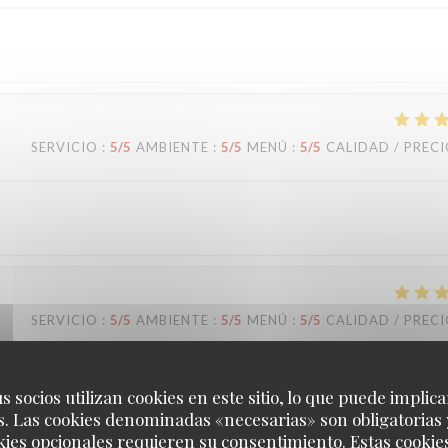
SERVICIO
:
5
/5
AMBIENTE
:
5
/5
MENÚ
:
5
/5
CALIDAD / PREC
SERVICIO
:
5
/5
AMBIENTE
:
5
/5
MENÚ
:
5
/5
CALIDAD / PREC
s socios utilizan cookies en este sitio, lo que puede implica
. Las cookies denominadas «necesarias» son obligatorias 
kies opcionales requieren su consentimiento. Estas cookie