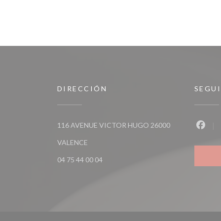
DIRECCIÓN
SEGU
116 AVENUE VICTOR HUGO 26000
Faceb
((abre en una nueva ventana))
VALENCE
04 75 44 00 04