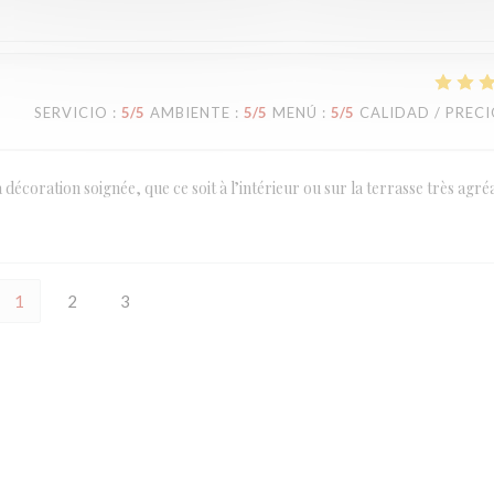
SERVICIO
:
5
/5
AMBIENTE
:
5
/5
MENÚ
:
5
/5
CALIDAD / PREC
a décoration soignée, que ce soit à l’intérieur ou sur la terrasse très agré
1
2
3