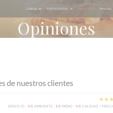
CARTA
FOTOGRAFÍAS
OPINIONES
PRENSA
Opiniones
s de nuestros clientes
SERVICIO
:
5
/5
AMBIENTE
:
5
/5
MENÚ
:
5
/5
CALIDAD / PREC