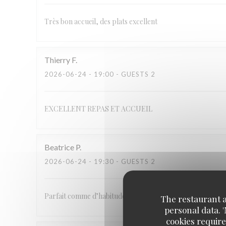
Très bon accueil, des plats excellent
Thierry
F
2026-06-24
- 19:00 - GUESTS 2
EXCELLENT REPAS ET ACCUEIL
Beatrice
P
2026-06-24
- 19:30 - GUESTS 2
Parfait comme d’habitude
The restaurant an
personal data. 
cookies require