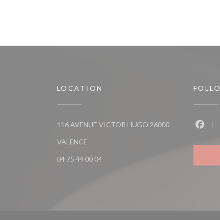
LOCATION
FOLL
116 AVENUE VICTOR HUGO 26000
Faceb
((opens in a new window))
VALENCE
04 75 44 00 04