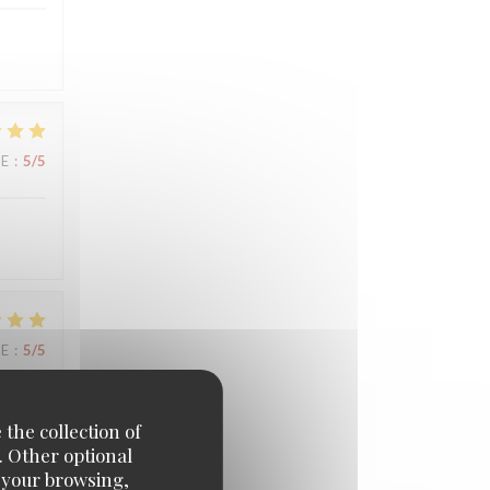
UE
:
5
/5
UE
:
5
/5
 the collection of
. Other optional
e your browsing,