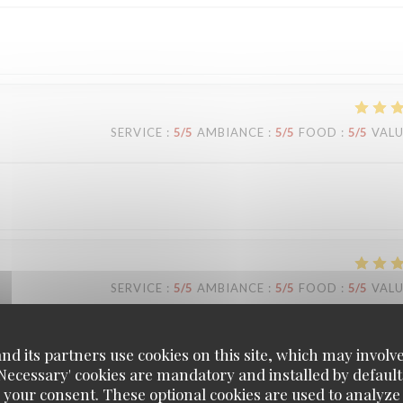
SERVICE
:
5
/5
AMBIANCE
:
5
/5
FOOD
:
5
/5
VAL
SERVICE
:
5
/5
AMBIANCE
:
5
/5
FOOD
:
5
/5
VAL
d its partners use cookies on this site, which may involve
'Necessary' cookies are mandatory and installed by default
 your consent. These optional cookies are used to analyz