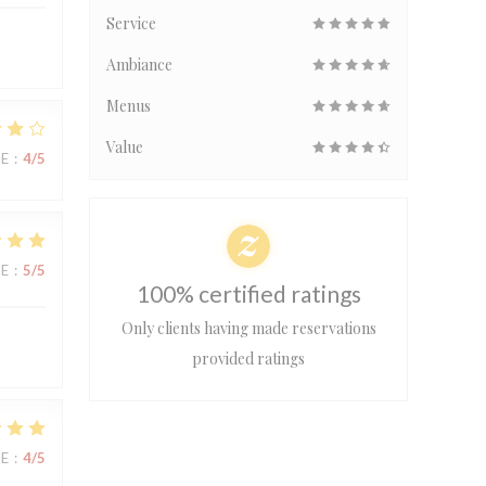
Service
Ambiance
Menus
Value
UE
:
4
/5
UE
:
5
/5
100% certified ratings
Only clients having made reservations
provided ratings
UE
:
4
/5