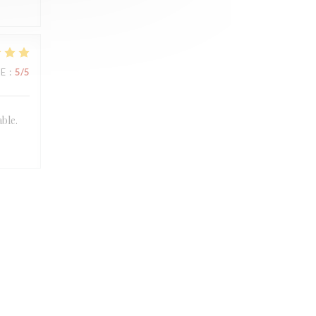
UE
:
5
/5
able.