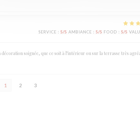
SERVICE
:
5
/5
AMBIANCE
:
5
/5
FOOD
:
5
/5
VAL
a décoration soignée, que ce soit à l’intérieur ou sur la terrasse très agré
1
2
3