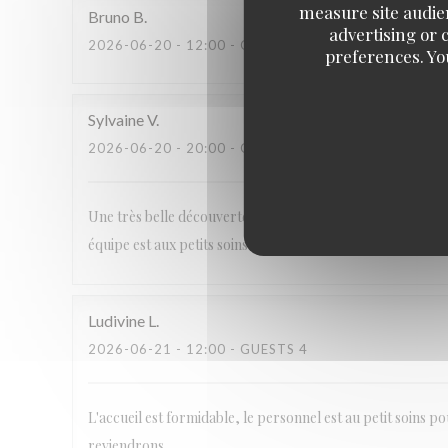
measure site audien
Bruno
B
advertising or c
2026-06-20
- 12:00 - GUESTS 4
preferences. Yo
Sylvaine
V
2026-06-20
- 20:00 - GUESTS 6
Une très belle découverte. En plus de nous être régalés de
équipe est aux petits soins. L ambiance du restaurant est 
Ludivine
L
2026-06-21
- 12:00 - GUESTS 4
L'accueil est formidable, le personnel est au petit soins 
reviendrons