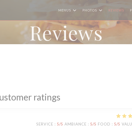
MENUS
PHOTOS
REVIEWS
Reviews
ustomer ratings
SERVICE
:
5
/5
AMBIANCE
:
5
/5
FOOD
:
5
/5
VAL