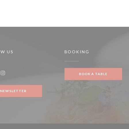
OW US
BOOKING
BOOK A TABLE
ook ((opens in a new window))
Instagram ((opens in a new window))
NEWSLETTER