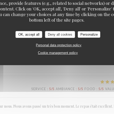
ce, provide features (e.g., related to social networks) or 
ontent. Click on 'OK, accept all', 'Deny all' or 'Personaliz
SERVICE
:
4
/5
AMBIANCE
:
4
/5
FOOD
:
5
/5
VAL
u can change your choices at any time by clicking on the co
bottom left of the site pages.
OK, accept all
Deny all cookies
Personalize
SERVICE
:
5
/5
AMBIANCE
:
5
/5
FOOD
:
5
/5
VAL
Personal data protection policy
Cookie management policy
 l entrée au dessert, nous avons été particulièrement touchés par l accuei
très agréable et chaleureuse. Merci pour cette super soirée
SERVICE
:
5
/5
AMBIANCE
:
5
/5
FOOD
:
5
/5
VAL
pour nous. Nous avons passé un très bon moment. Le repas était excellent