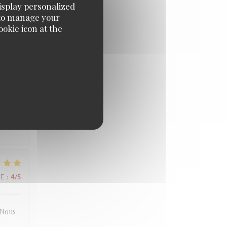
display personalized
e' to manage your
UE
:
4
/5
okie icon at the
UE
:
5
/5
l. L
UE
:
4
/5
. Nous