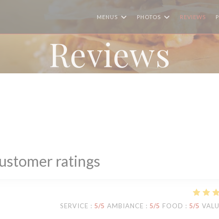
MENUS
PHOTOS
REVIEWS
Reviews
ustomer ratings
SERVICE
:
5
/5
AMBIANCE
:
5
/5
FOOD
:
5
/5
VAL