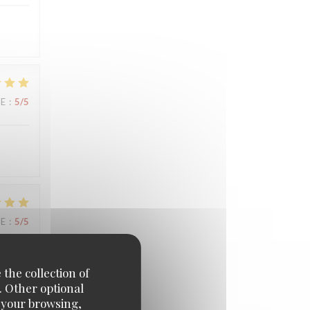
UE
:
5
/5
UE
:
5
/5
 the collection of
. Other optional
e your browsing,