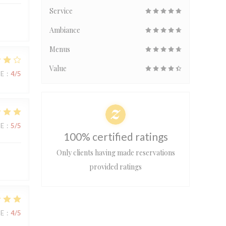
Service
Ambiance
Menus
Value
UE
:
4
/5
UE
:
5
/5
100% certified ratings
Only clients having made reservations
provided ratings
UE
:
4
/5