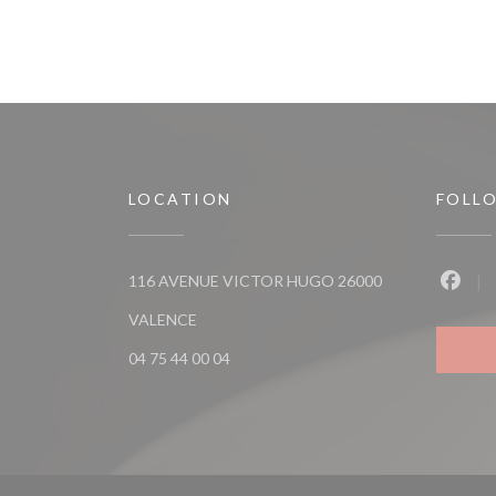
LOCATION
FOLL
116 AVENUE VICTOR HUGO 26000
Faceb
((opens in a new window))
VALENCE
04 75 44 00 04