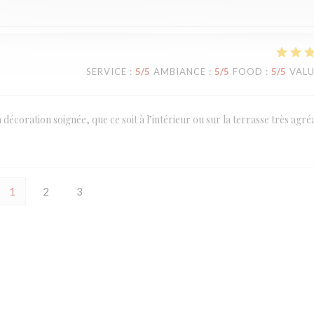
SERVICE
:
5
/5
AMBIANCE
:
5
/5
FOOD
:
5
/5
VAL
a décoration soignée, que ce soit à l’intérieur ou sur la terrasse très agré
1
2
3