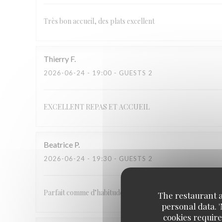
Très bon accueil, des plats excellent
Thierry
F
2026-06-24
- 19:00 - GUESTS 2
EXCELLENT REPAS ET ACCUEIL
Beatrice
P
2026-06-24
- 19:30 - GUESTS 2
Parfait comme d’habitude
The restaurant an
personal data. 
cookies require