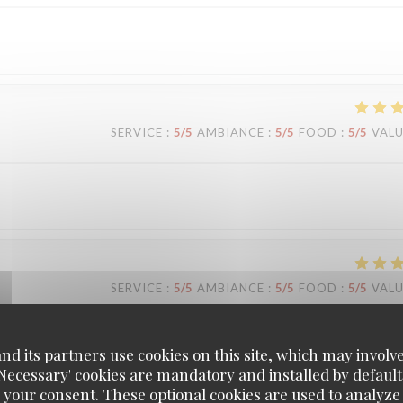
SERVICE
:
5
/5
AMBIANCE
:
5
/5
FOOD
:
5
/5
VAL
SERVICE
:
5
/5
AMBIANCE
:
5
/5
FOOD
:
5
/5
VAL
d its partners use cookies on this site, which may involve
'Necessary' cookies are mandatory and installed by default
 your consent. These optional cookies are used to analyz