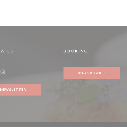
OW US
BOOKING
BOOK A TABLE
ook ((opens in a new window))
Instagram ((opens in a new window))
NEWSLETTER