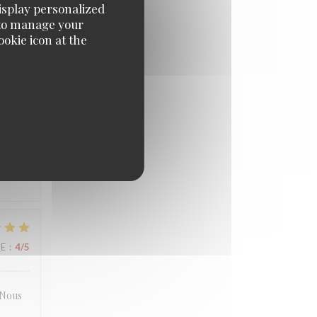
display personalized
e' to manage your
UE
:
4
/5
okie icon at the
UE
:
5
/5
l. L
UE
:
4
/5
. Nous