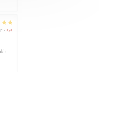
UE
:
5
/5
able.