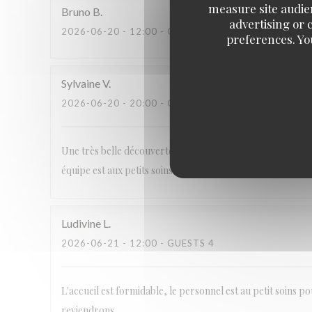
measure site audien
Bruno
B
advertising or c
2026-06-20
- 12:00 - GUESTS 4
preferences. Yo
Sylvaine
V
2026-06-20
- 20:00 - GUESTS 6
Une très belle découverte. En plus de nous être régalés de
équipe est aux petits soins. L ambiance du restaurant est 
Ludivine
L
2026-06-21
- 12:00 - GUESTS 4
L'accueil est formidable, le personnel est au petit soins 
reviendrons