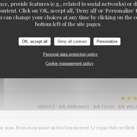
ce, provide features (e.g., related to social networks) or 
ontent. Click on 'OK, accept all', 'Deny all' or 'Personaliz
SERVICE
:
4
/5
AMBIANCE
:
4
/5
FOOD
:
5
/5
VAL
u can change your choices at any time by clicking on the co
bottom left of the site pages.
OK, accept all
Deny all cookies
Personalize
SERVICE
:
5
/5
AMBIANCE
:
5
/5
FOOD
:
5
/5
VAL
Personal data protection policy
Cookie management policy
 l entrée au dessert, nous avons été particulièrement touchés par l accuei
très agréable et chaleureuse. Merci pour cette super soirée
SERVICE
:
5
/5
AMBIANCE
:
5
/5
FOOD
:
5
/5
VAL
pour nous. Nous avons passé un très bon moment. Le repas était excellent