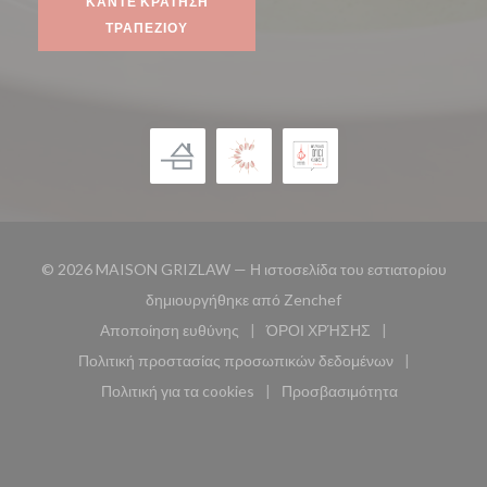
ΚΆΝΤΕ ΚΡΆΤΗΣΗ
ΤΡΑΠΕΖΙΟΎ
© 2026 MAISON GRIZLAW — Η ιστοσελίδα του εστιατορίου
((ανοίγει σε νέο παρά
δημιουργήθηκε από
Zenchef
Αποποίηση ευθύνης
ΌΡΟΙ ΧΡΉΣΗΣ
((ανοίγει σε νέο παράθυρο))
((ανοίγει σε νέο παράθυ
Πολιτική προστασίας προσωπικών δεδομένων
((ανοίγει σε νέο παράθυρο))
Πολιτική για τα cookies
Προσβασιμότητα
((ανοίγει σε νέο παράθυρο))
((ανοίγει σε νέο παρά