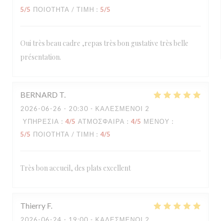
5
/5
ΠΟΙΌΤΗΤΑ / ΤΙΜΉ
:
5
/5
Oui très beau cadre ,repas très bon gustative très belle
présentation.
BERNARD
T
2026-06-26
- 20:30 - ΚΑΛΕΣΜΈΝΟΙ 2
ΥΠΗΡΕΣΊΑ
:
4
/5
ΑΤΜΌΣΦΑΙΡΑ
:
4
/5
ΜΕΝΟΎ
:
5
/5
ΠΟΙΌΤΗΤΑ / ΤΙΜΉ
:
4
/5
Très bon accueil, des plats excellent
Thierry
F
2026-06-24
- 19:00 - ΚΑΛΕΣΜΈΝΟΙ 2