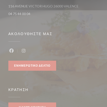
((ανοίγει σε νέο πα
116 AVENUE VICTOR HUGO 26000 VALENCE
04 75 44 00 04
ΑΚΟΛΟΥΘΉΣΤΕ ΜΑΣ
Facebook ((ανοίγει σε νέο παράθυρο))
Instagram ((ανοίγει σε νέο παράθυρο))
ΕΝΗΜΕΡΩΤΙΚΌ ΔΕΛΤΊΟ
ΚΡΆΤΗΣΗ