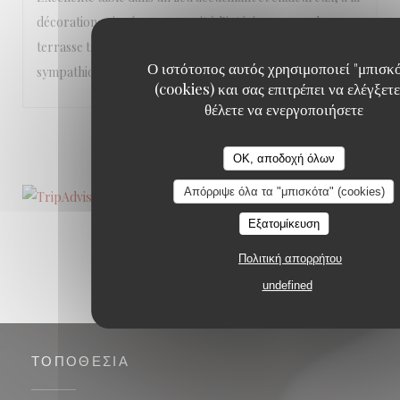
décoration soignée, que ce soit à l’intérieur ou sur la
terrasse très agréable. Le personnel est vraiment
Ο ιστότοπος αυτός χρησιμοποιεί "μπισκ
sympathique!
(cookies) και σας επιτρέπει να ελέγξετε
θέλετε να ενεργοποιήσετε
1
2
3
OK, αποδοχή όλων
Απόρριψε όλα τα "μπισκότα" (cookies)
Εξατομίκευση
Πολιτική απορρήτου
undefined
ΤΟΠΟΘΕΣΊΑ