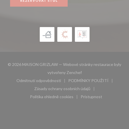
REZERVOVAT STŮL
© 2026 MAISON GRIZLAW — Webové stránky restaurace byly
((otevře se v novém okně))
vytvořeny
Zenchef
Odmítnutí odpovědnosti
PODMÍNKY POUŽITÍ
((otevře se v novém okně))
((otevře se v novém 
Zásady ochrany osobních údajů
((otevře se v novém okně))
Politika ohledně cookies
Pristupnost
((otevře se v novém okně))
((otevře se v novém 