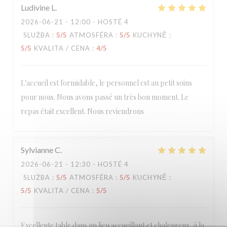
Ludivine
L
2026-06-21
- 12:00 - HOSTÉ 4
SLUŽBA
:
5
/5
ATMOSFÉRA
:
5
/5
KUCHYNĚ
:
5
/5
KVALITA / CENA
:
4
/5
L'accueil est formidable, le personnel est au petit soins
pour nous. Nous avons passé un très bon moment. Le
repas était excellent. Nous reviendrons
Sylvianne
C
2026-06-21
- 12:30 - HOSTÉ 4
SLUŽBA
:
5
/5
ATMOSFÉRA
:
5
/5
KUCHYNĚ
:
5
/5
KVALITA / CENA
:
5
/5
Excellente table dans un lieu accueillant et chaleureux, à la