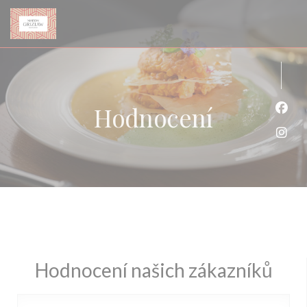
Panel pro správu cookies
Hodnocení
Face
Inst
Hodnocení našich zákazníků