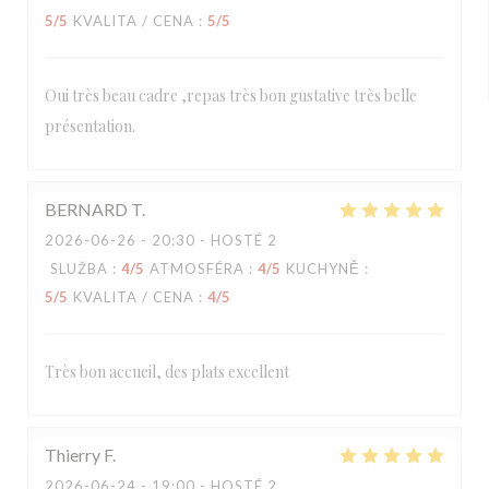
5
/5
KVALITA / CENA
:
5
/5
Oui très beau cadre ,repas très bon gustative très belle
présentation.
BERNARD
T
2026-06-26
- 20:30 - HOSTÉ 2
SLUŽBA
:
4
/5
ATMOSFÉRA
:
4
/5
KUCHYNĚ
:
5
/5
KVALITA / CENA
:
4
/5
Très bon accueil, des plats excellent
Thierry
F
2026-06-24
- 19:00 - HOSTÉ 2