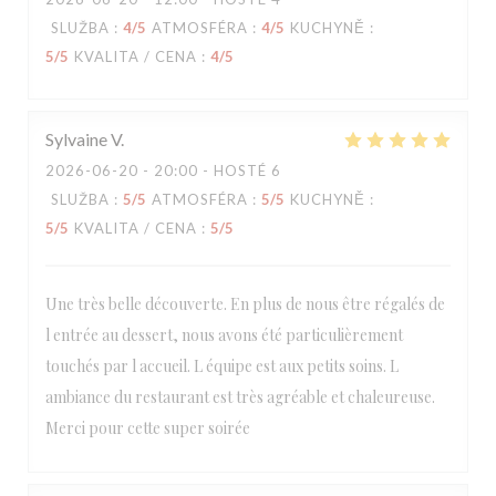
SLUŽBA
:
4
/5
ATMOSFÉRA
:
4
/5
KUCHYNĚ
:
5
/5
KVALITA / CENA
:
4
/5
Sylvaine
V
2026-06-20
- 20:00 - HOSTÉ 6
SLUŽBA
:
5
/5
ATMOSFÉRA
:
5
/5
KUCHYNĚ
:
5
/5
KVALITA / CENA
:
5
/5
Une très belle découverte. En plus de nous être régalés de
l entrée au dessert, nous avons été particulièrement
touchés par l accueil. L équipe est aux petits soins. L
ambiance du restaurant est très agréable et chaleureuse.
Merci pour cette super soirée