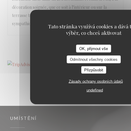
décoration soignée, que ce soit à l’intérieur ou sur la
terrasse très agréable. Le personnel est vraiment
sympathique!
Tato stránka využívá cookies a dává t
výběr, co chceš aktivovat
1
2
3
OK, přijmout vše
Odmítnout všechny cookies
Přizpůsobit
Zásady ochrany osobních údajů
undefined
UMÍSTĚNÍ