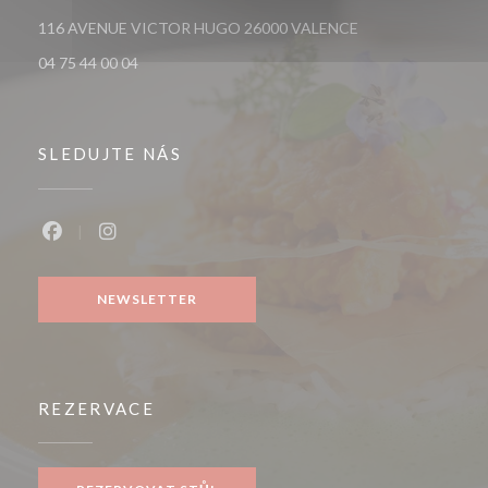
((otevře se v nové
116 AVENUE VICTOR HUGO 26000 VALENCE
04 75 44 00 04
SLEDUJTE NÁS
Facebook ((otevře se v novém okně))
Instagram ((otevře se v novém okně))
NEWSLETTER
REZERVACE