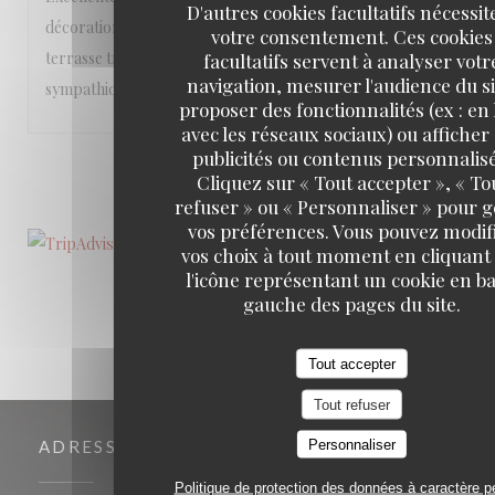
D'autres cookies facultatifs nécessit
décoration soignée, que ce soit à l’intérieur ou sur la
votre consentement. Ces cookies
terrasse très agréable. Le personnel est vraiment
facultatifs servent à analyser votr
navigation, mesurer l'audience du si
sympathique!
proposer des fonctionnalités (ex : en 
avec les réseaux sociaux) ou afficher
publicités ou contenus personnalisé
1
2
3
Cliquez sur « Tout accepter », « To
refuser » ou « Personnaliser » pour 
vos préférences. Vous pouvez modif
vos choix à tout moment en cliquant
l'icône représentant un cookie en ba
gauche des pages du site.
Tout accepter
Tout refuser
Personnaliser
ADRESSE
Politique de protection des données à caractère p