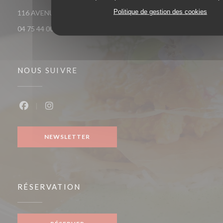
Politique de gestion des cookies
((ouvre une nouvell
116 AVENUE VICTOR HUGO 26000 VALENCE
04 75 44 00 04
NOUS SUIVRE
Facebook ((ouvre une nouvelle fenêtre))
Instagram ((ouvre une nouvelle fenêtre))
NEWSLETTER
RÉSERVATION