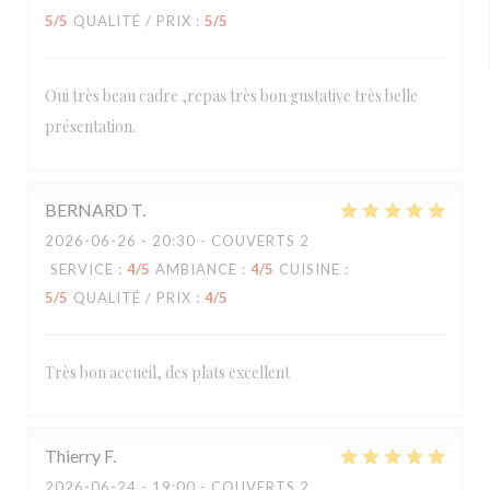
5
/5
QUALITÉ / PRIX
:
5
/5
Oui très beau cadre ,repas très bon gustative très belle
présentation.
BERNARD
T
2026-06-26
- 20:30 - COUVERTS 2
SERVICE
:
4
/5
AMBIANCE
:
4
/5
CUISINE
:
5
/5
QUALITÉ / PRIX
:
4
/5
Très bon accueil, des plats excellent
Thierry
F
2026-06-24
- 19:00 - COUVERTS 2