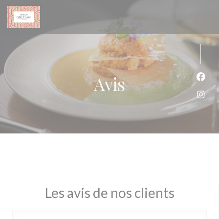
Personnalisation de vos choix en matière de cookies
Avis
Face
Inst
Les avis de nos clients