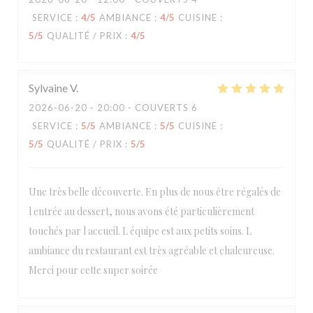
SERVICE
:
4
/5
AMBIANCE
:
4
/5
CUISINE
:
5
/5
QUALITÉ / PRIX
:
4
/5
Sylvaine
V
2026-06-20
- 20:00 - COUVERTS 6
SERVICE
:
5
/5
AMBIANCE
:
5
/5
CUISINE
:
5
/5
QUALITÉ / PRIX
:
5
/5
Une très belle découverte. En plus de nous être régalés de
l entrée au dessert, nous avons été particulièrement
touchés par l accueil. L équipe est aux petits soins. L
ambiance du restaurant est très agréable et chaleureuse.
Merci pour cette super soirée