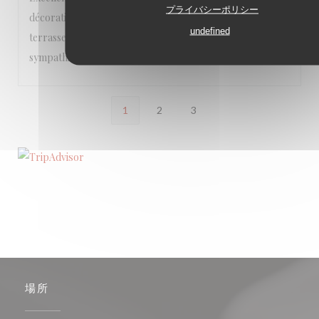
プライバシーポリシー
décoration soignée, que ce soit à l’intérieur ou sur la
undefined
terrasse très agréable. Le personnel est vraiment
sympathique!
1
2
3
場所