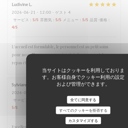
Ludivine
L
2026-06-21
- 12:00 - ゲスト 4
サービス
:
5
/5
雰囲気
:
5
/5
メニュー
:
5
/5
品質-価格
:
4
/5
L'accueil est formidable, le personnel est au petit soins
pour nous. Nous avons passé un très bon moment. Le
repas était excellent. Nous reviendrons
当サイトはクッキーを利用しておりま
す。お客様自身でクッキー利用の設定
および管理ができます。
Sylvianne
C
2026-06-21
- 12:30 - ゲスト 4
全てに同意する
サービス
:
5
/5
雰囲気
:
5
/5
メニュー
:
5
/5
品質-価格
:
5
/5
すべてのクッキーを拒否する
カスタマイズする
Excellente table dans un lieu accueillant et chaleureux, à la