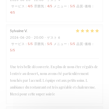
サービス
:
4
/5
雰囲気
:
4
/5
メニュー
:
5
/5
品質-価格
:
4
/5
Sylvaine
V
2026-06-20
- 20:00 - ゲスト 6
サービス
:
5
/5
雰囲気
:
5
/5
メニュー
:
5
/5
品質-価格
:
5
/5
Une très belle découverte. En plus de nous être régalés de
l entrée au dessert, nous avons été particulièrement
touchés par l accueil. L équipe est aux petits soins. L
ambiance du restaurant est très agréable et chaleureuse.
Merci pour cette super soirée