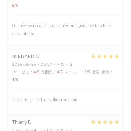
5
/5
Oui très beau cadre ,repas très bon gustative très belle
présentation.
BERNARD
T
2026-06-26
- 20:30 - ゲスト 2
サービス
:
4
/5
雰囲気
:
4
/5
メニュー
:
5
/5
品質-価格
:
4
/5
Très bon accueil, des plats excellent
Thierry
F
2026-06-24
- 19:00 - ゲスト 2