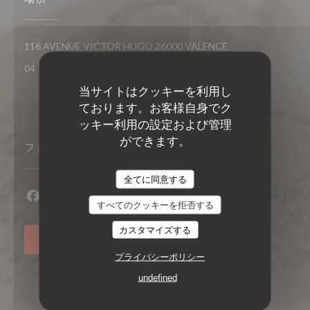
((新しいウィンドウ
116 AVENUE VICTOR HUGO 26000 VALENCE
04 75 44 00 04
当サイトはクッキーを利用し
ております。お客様自身でク
ッキー利用の設定および管理
ができます。
フォローしてください
全てに同意する
すべてのクッキーを拒否する
Facebook ((新しいウィンドウで開きます))
Instagram ((新しいウィンドウで開きます))
カスタマイズする
ニュースレター
プライバシーポリシー
undefined