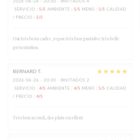
2026-06-26
- 20:30 - INVITADOS 4
SERVICIO
:
5
/5
AMBIENTE
:
5
/5
MENÚ
:
5
/5
CALIDAD
/ PRECIO
:
5
/5
Oui très beau cadre ,repas très bon gustative très belle
présentation.
BERNARD
T
2026-06-26
- 20:30 - INVITADOS 2
SERVICIO
:
4
/5
AMBIENTE
:
4
/5
MENÚ
:
5
/5
CALIDAD
/ PRECIO
:
4
/5
Très bon accueil, des plats excellent