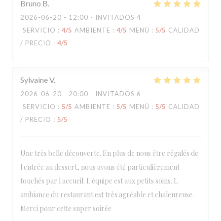
Bruno
B
2026-06-20
- 12:00 - INVITADOS 4
SERVICIO
:
4
/5
AMBIENTE
:
4
/5
MENÚ
:
5
/5
CALIDAD
/ PRECIO
:
4
/5
Sylvaine
V
2026-06-20
- 20:00 - INVITADOS 6
SERVICIO
:
5
/5
AMBIENTE
:
5
/5
MENÚ
:
5
/5
CALIDAD
/ PRECIO
:
5
/5
Une très belle découverte. En plus de nous être régalés de
l entrée au dessert, nous avons été particulièrement
touchés par l accueil. L équipe est aux petits soins. L
ambiance du restaurant est très agréable et chaleureuse.
Merci pour cette super soirée