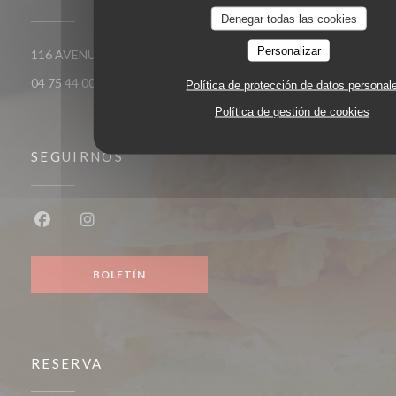
Denegar todas las cookies
Personalizar
((abre en una nuev
116 AVENUE VICTOR HUGO 26000 VALENCE
04 75 44 00 04
Política de protección de datos personal
Política de gestión de cookies
SEGUIRNOS
Facebook ((abre en una nueva ventana))
Instagram ((abre en una nueva ventana))
BOLETÍN
RESERVA