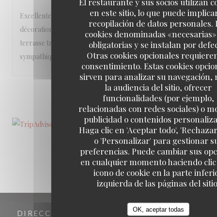
El restaurante y sus socios utilizan c
en este sitio, lo que puede implicar
Excellente table dans un lieu accueillant et chaleureux, à la
recopilación de datos personales. 
décoration soignée, que ce soit à l’intérieur ou sur la
cookies denominadas «necesarias»
terrasse très agréable. Le personnel est vraiment
obligatorias y se instalan por defe
Otras cookies opcionales requiere
sympathique!
consentimiento. Estas cookies opcio
sirven para analizar su navegación,
la audiencia del sitio, ofrecer
1
2
3
funcionalidades (por ejemplo,
relacionadas con redes sociales) o m
publicidad o contenidos personaliz
Haga clic en 'Aceptar todo', 'Rechazar
o 'Personalizar' para gestionar s
preferencias. Puede cambiar sus op
en cualquier momento haciendo clic 
icono de cookie en la parte inferi
izquierda de las páginas del sitio
OK, aceptar todas
DIRECCIÓN