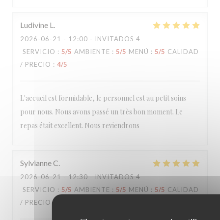
Ludivine
L
2026-06-21
- 12:00 - INVITADOS 4
SERVICIO
:
5
/5
AMBIENTE
:
5
/5
MENÚ
:
5
/5
CALIDAD
/ PRECIO
:
4
/5
L'accueil est formidable, le personnel est au petit soins
pour nous. Nous avons passé un très bon moment. Le
repas était excellent. Nous reviendrons
Sylvianne
C
2026-06-21
- 12:30 - INVITADOS 4
SERVICIO
:
5
/5
AMBIENTE
:
5
/5
MENÚ
:
5
/5
CALIDAD
/ PRECIO
:
5
/5