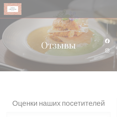
Панель управления cookies
Отзывы
Face
Inst
Оценки наших посетителей