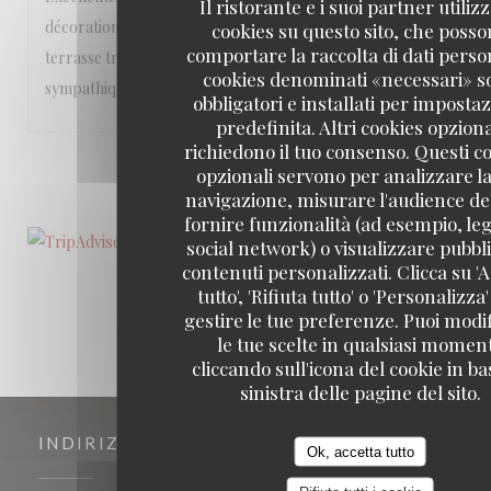
Il ristorante e i suoi partner utiliz
décoration soignée, que ce soit à l’intérieur ou sur la
cookies su questo sito, che poss
comportare la raccolta di dati person
terrasse très agréable. Le personnel est vraiment
cookies denominati «necessari» s
sympathique!
obbligatori e installati per imposta
predefinita. Altri cookies opziona
richiedono il tuo consenso. Questi c
1
2
3
opzionali servono per analizzare la
navigazione, misurare l'audience del
fornire funzionalità (ad esempio, leg
social network) o visualizzare pubbli
contenuti personalizzati. Clicca su 'A
tutto', 'Rifiuta tutto' o 'Personalizza
gestire le tue preferenze. Puoi modi
le tue scelte in qualsiasi momen
cliccando sull'icona del cookie in ba
sinistra delle pagine del sito.
INDIRIZZO
Ok, accetta tutto