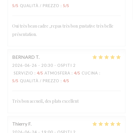
5
/5
QUALITÀ / PREZZO
:
5
/5
Oui très beau cadre ,repas très bon gustative très belle
présentation.
BERNARD
T
2026-06-26
- 20:30 - OSPITI 2
SERVIZIO
:
4
/5
ATMOSFERA
:
4
/5
CUCINA
:
5
/5
QUALITÀ / PREZZO
:
4
/5
Très bon accueil, des plats excellent
Thierry
F
2026-06-24
- 19:00 - OSPITI 2