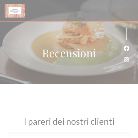
Personalizzazione delle tue scelte sui cookie
Recensioni
Face
Inst
I pareri dei nostri clienti