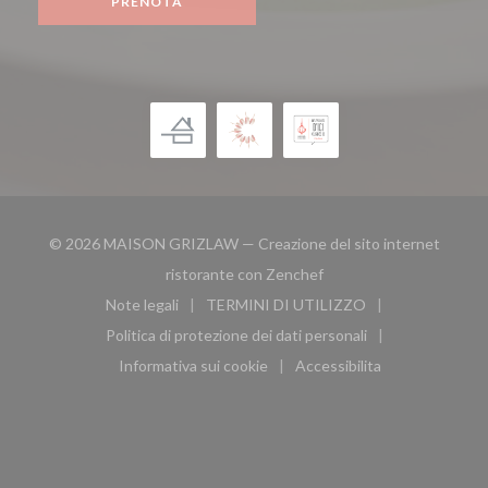
PRENOTA
© 2026 MAISON GRIZLAW — Creazione del sito internet
((apre una nuova finestra
ristorante con
Zenchef
Note legali
TERMINI DI UTILIZZO
((apre una nuova finestra))
((apre una nuova finestra))
Politica di protezione dei dati personali
((apre una nuova finestra))
Informativa sui cookie
Accessibilita
((apre una nuova finestra))
((apre una nuova finest