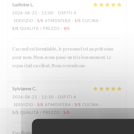
Ludivine
L
2026-06-21
- 12:00 - OSPITI 4
SERVIZIO
:
5
/5
ATMOSFERA
:
5
/5
CUCINA
:
5
/5
QUALITÀ / PREZZO
:
4
/5
L'accueil est formidable, le personnel est au petit soins
pour nous. Nous avons passé un très bon moment. Le
repas était excellent. Nous reviendrons
Sylvianne
C
2026-06-21
- 12:30 - OSPITI 4
SERVIZIO
:
5
/5
ATMOSFERA
:
5
/5
CUCINA
:
5
/5
QUALITÀ / PREZZO
:
5
/5
Excellente table dans un lieu accueillant et chaleureux, à la