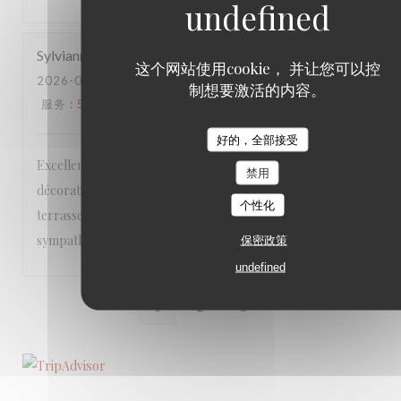
Sylvianne
C
这个网站使用cookie， 并让您可以控
2026-06-21
- 12:30 - 来宾 4
制想要激活的内容。
服务
:
5
/5
氛围
:
5
/5
菜单
:
5
/5
质价比
:
5
/5
好的，全部接受
Excellente table dans un lieu accueillant et chaleureux, à la
禁用
décoration soignée, que ce soit à l’intérieur ou sur la
个性化
terrasse très agréable. Le personnel est vraiment
sympathique!
保密政策
undefined
1
2
3