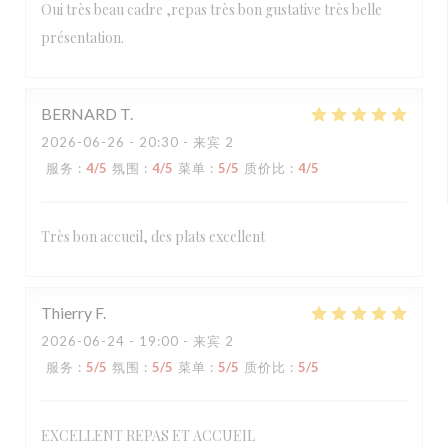
Oui très beau cadre ,repas très bon gustative très belle
présentation.
BERNARD
T
2026-06-26
- 20:30 - 来宾 2
服务
:
4
/5
氛围
:
4
/5
菜单
:
5
/5
质价比
:
4
/5
Très bon accueil, des plats excellent
Thierry
F
2026-06-24
- 19:00 - 来宾 2
服务
:
5
/5
氛围
:
5
/5
菜单
:
5
/5
质价比
:
5
/5
EXCELLENT REPAS ET ACCUEIL