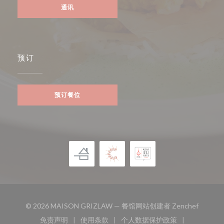
通讯
预订
预订餐位
((在新窗
© 2026 MAISON GRIZLAW — 餐馆网站创建者
Zenchef
免责声明
使用条款
个人数据保护政策