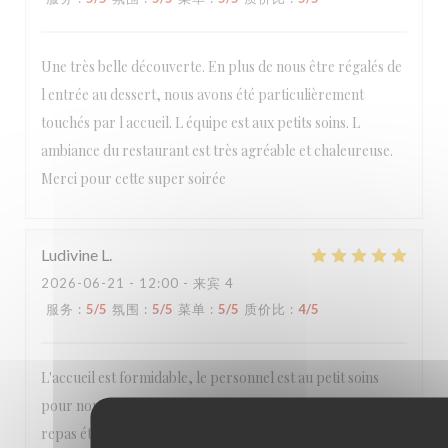
Une très belle découverte. En plus de nous être régalés de
l entrée au dessert, nous avons été particulièrement
touchés par l accueil. L équipe est aux petits soins. L
ambiance du restaurant est très agréable et chaleureuse.
Merci pour cette super soirée
Ludivine
L
2026-06-21
- 12:00 - 来宾 4
服务
:
5
/5
氛围
:
5
/5
菜单
:
5
/5
质价比
:
4
/5
L'accueil est formidable, le personnel est au petit soins
pour nous. Nous avons passé un très bon moment. Le
repas était excellent. Nous reviendrons