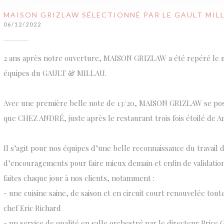
MAISON GRIZLAW SÉLECTIONNÉ PAR LE GAULT MIL
06/12/2022
2 ans après notre ouverture, MAISON GRIZLAW a été repéré le m
équipes du GAULT & MILLAU.
Avec une première belle note de 13/20, MAISON GRIZLAW se pos
que CHEZ ANDRÉ, juste après le restaurant trois fois étoilé de 
Il s’agit pour nos équipes d’une belle reconnaissance du travail d
d’encouragements pour faire mieux demain et enfin de validation
faites chaque jour à nos clients, notamment :
- une cuisine saine, de saison et en circuit court renouvelée tout
chef Eric Richard
- un service de qualité en salle orchestré par le directeur Brice