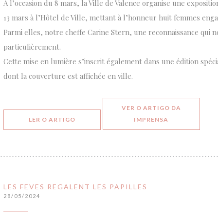
À l’occasion du 8 mars, la Ville de Valence organise une expositi
13 mars à l’Hôtel de Ville, mettant à l’honneur huit femmes enga
Parmi elles, notre cheffe Carine Stern, une reconnaissance qui 
particulièrement.
Cette mise en lumière s’inscrit également dans une édition spéc
dont la couverture est affichée en ville.
VER O ARTIGO DA
((ABRE NUMA NOVA JANELA))
((ABRE NUMA N
LER O ARTIGO
IMPRENSA
LES FEVES REGALENT LES PAPILLES
28/05/2024