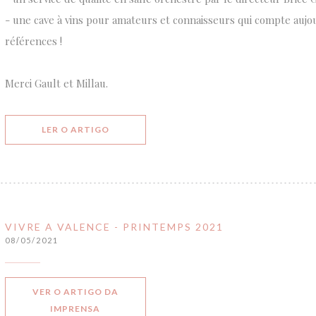
- une cave à vins pour amateurs et connaisseurs qui compte aujo
références !
Merci Gault et Millau.
((ABRE NUMA NOVA JANELA))
LER O ARTIGO
VIVRE A VALENCE - PRINTEMPS 2021
08/05/2021
VER O ARTIGO DA
((ABRE NUMA NOVA JANELA))
IMPRENSA