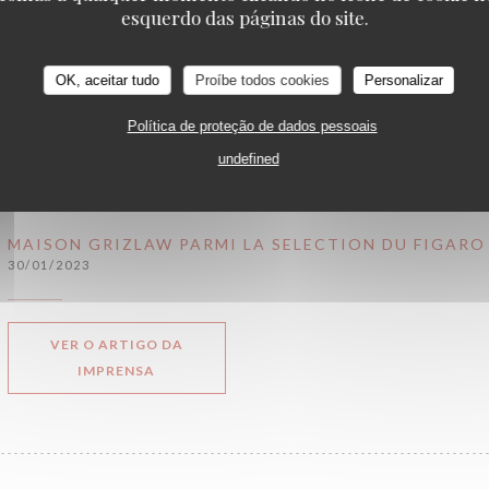
esquerdo das páginas do site.
VER O ARTIGO DA
OK, aceitar tudo
Proíbe todos cookies
Personalizar
((ABRE NUMA NOVA JANELA))
IMPRENSA
Política de proteção de dados pessoais
undefined
MAISON GRIZLAW PARMI LA SELECTION DU FIGARO 
30/01/2023
VER O ARTIGO DA
((ABRE NUMA NOVA JANELA))
IMPRENSA