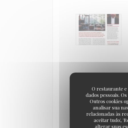
O restaurante e 
dados pessoais. Os
Outros cookies o
analisar sua na
relacionadas às re
aceitar tudo', 
alterar suas e