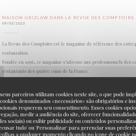
MAISON GRIZLAW DANS LA REVUE DES COMPTOIRS
09/03/2023
La Revue des Comptoirs est le magazine de référence des entre
restauration.
Fondée en 1996, ce magazine s’adresse aux professionnels des caf
restaurants des quatre coins de la France.
La Revue des Comptoirs accompagne les acteurs du CHR en leur
informations économiques et stratégiques du secteur, des outils
seus parceiros utilizam cookies neste site, o que pode impl
développement de leur business, des éclairages sur la gestion d
 cookies denominados «necessários» são obrigatórios e ins
pcionais requerem seu consentimento. Esses cookies opci
produits, l’animation, des décryptages des nouvelles tendances
vegação, medir a audiência do site, oferecer funcionalidad
de l’offre des fournisseurs…
des sociais) ou exibir publicidade ou conteúdos personaliza
'Recusar tudo' ou 'Personalizar' para gerenciar suas preferê
scolhas a qualquer momento clicando no ícone de cookie no
Dans ce numéro, la Revue des Comptoirs a choisi de mettre en 