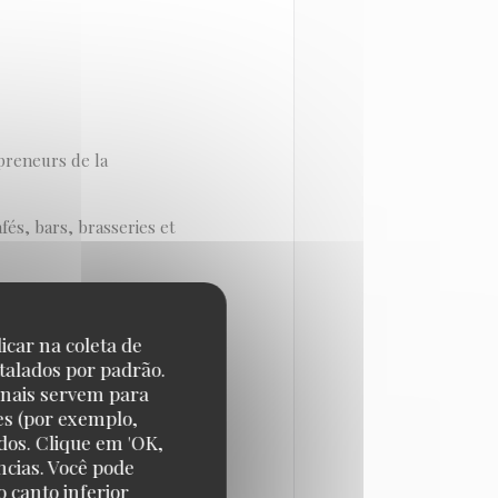
preneurs de la
és, bars, brasseries et
 donnant : des
 pour améliorer le
icar na coleta de
’un établissement, les
talados por padrão.
onais servem para
, des évolutions du marché,
es (por exemplo,
dos. Clique em 'OK,
ncias. Você pode
 canto inferior
avant MAISON GRIZLAW...