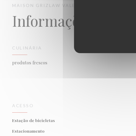
MAISON GRIZLAW
VALENCE
Informações gerai
CULINÁRIA
produtos frescos
ACESSO
Estação de bicicletas
Estacionamento