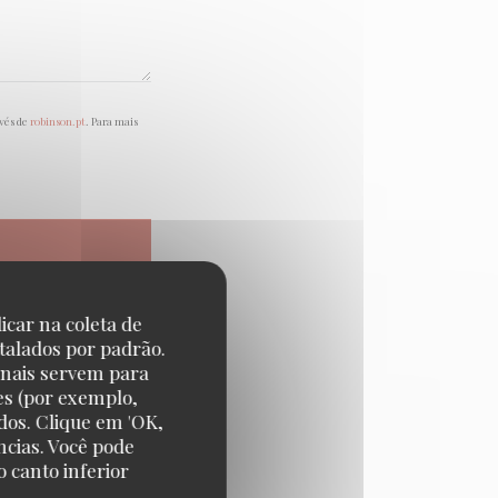
avés de
robinson.pt
. Para mais
icar na coleta de
talados por padrão.
onais servem para
es (por exemplo,
dos. Clique em 'OK,
ncias. Você pode
 canto inferior