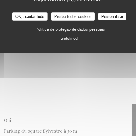
s
OK, aceitar tudo
Proíbe todos cookies
Personalizar
Política de proteção de dados pessoais
undefined
Oui
Parking du square Sylvestre à 30 m