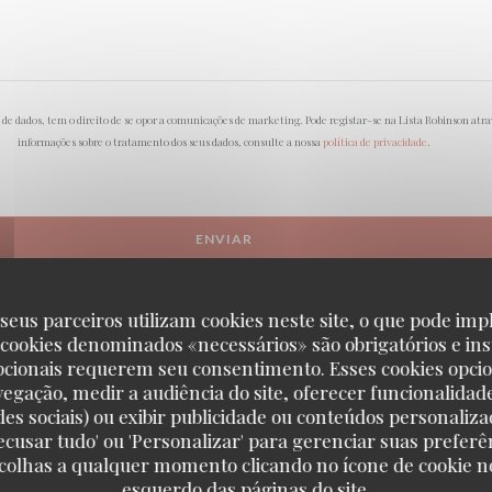
o de dados, tem o direito de se opor a comunicações de marketing. Pode registar-se na Lista Robinson atr
informações sobre o tratamento dos seus dados, consulte a nossa
política de privacidade
.
seus parceiros utilizam cookies neste site, o que pode impl
 cookies denominados «necessários» são obrigatórios e ins
pcionais requerem seu consentimento. Esses cookies opci
vegação, medir a audiência do site, oferecer funcionalidad
des sociais) ou exibir publicidade ou conteúdos personaliza
'Recusar tudo' ou 'Personalizar' para gerenciar suas preferê
scolhas a qualquer momento clicando no ícone de cookie no
esquerdo das páginas do site.