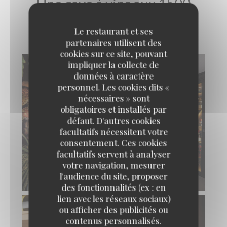
Une cave à vins aux 1500
références !
Le restaurant et ses
partenaires utilisent des
cookies sur ce site, pouvant
impliquer la collecte de
données à caractère
personnel. Les cookies dits «
nécessaires » sont
obligatoires et installés par
défaut. D'autres cookies
facultatifs nécessitent votre
consentement. Ces cookies
facultatifs servent à analyser
votre navigation, mesurer
l'audience du site, proposer
des fonctionnalités (ex : en
lien avec les réseaux sociaux)
ou afficher des publicités ou
contenus personnalisés.