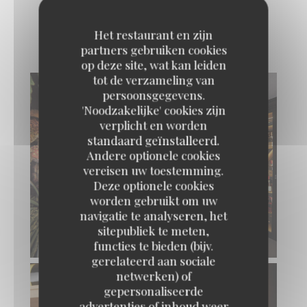
Une cave à vins aux 1500
références !
Het restaurant en zijn
partners gebruiken cookies
op deze site, wat kan leiden
tot de verzameling van
persoonsgegevens.
'Noodzakelijke' cookies zijn
verplicht en worden
standaard geïnstalleerd.
Andere optionele cookies
vereisen uw toestemming.
Deze optionele cookies
worden gebruikt om uw
navigatie te analyseren, het
sitepubliek te meten,
functies te bieden (bijv.
gerelateerd aan sociale
netwerken) of
gepersonaliseerde
advertenties of inhoud weer