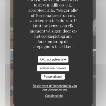
te geven. Klik op 'OK,
accepteer alle', 'Weiger alle'
of 'Personaliseer' om uw
voorkeuren te beheren. U
kunt uw keuzes op elk
moment wijzigen door op
het cookiepictogram
linksonder op de
sitepagina's te klikken.
OK, accepteer alle
Weiger alle cookies
Personaliseer
Beleid voor de bescherming van
persoonsgegevens
Cookiebeleid