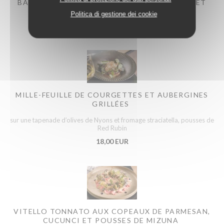
BASILIC, CROSTINI AU PAIN DE MIE MAISON ET
COPPA
Politica di gestione dei cookie
17,00 EUR
MILLE-FEUILLE DE COURGETTES ET AUBERGINES
GRILLÉES
sur une tapenade d’olives de Nyons et fromage straciatella, pousses de
Red Rubin
18,00 EUR
VITELLO TONNATO AUX COPEAUX DE PARMESAN,
CUCUNCI ET POUSSES DE MIZUNA