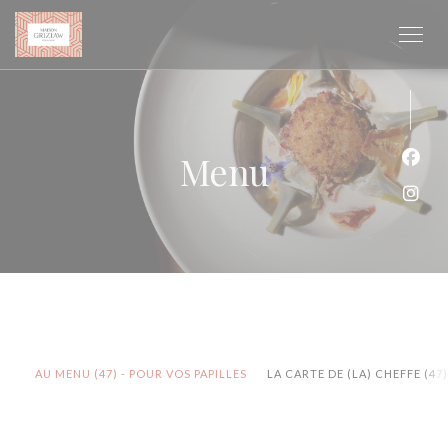
Personalizzazione delle tue scelte sui cookie
Menu
Face
Inst
AU MENU (47) - POUR VOS PAPILLES
LA CARTE DE (LA) CHEFFE (47)