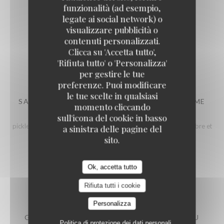
funzionalità (ad esempio,
legate ai social network) o
ENTRÉES
visualizzare pubblicità o
contenuti personalizzati.
Clicca su 'Accetta tutto',
'Rifiuta tutto' o 'Personalizza'
per gestire le tue
preferenze. Puoi modificare
le tue scelte in qualsiasi
SANDRE DE LA FERME INTÉGRALE DE LA BAUME
momento cliccando
D’HOSTUN MARINÉ COMME UN CEVICHE
sull'icona del cookie in basso
pickles d’abricot rôti, vinaigrette de raisin blanc, eau de concombre et
a sinistra delle pagine del
gingembre perlé à l’huile verte, pousses de Métis
sito.
19,00 EUR
Ok, accetta tutto
Rifiuta tutti i cookie
Personalizza
GASPACHO DE TOMATES ET PASTÈQUES AU
Politica di protezione dei dati personali