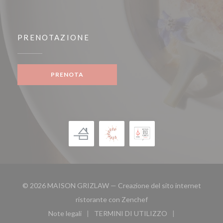
PRENOTAZIONE
PRENOTA
© 2026 MAISON GRIZLAW — Creazione del sito internet
((apre una nuova finestra
ristorante con
Zenchef
Note legali
TERMINI DI UTILIZZO
((apre una nuova finestra))
((apre una nuova finestra))