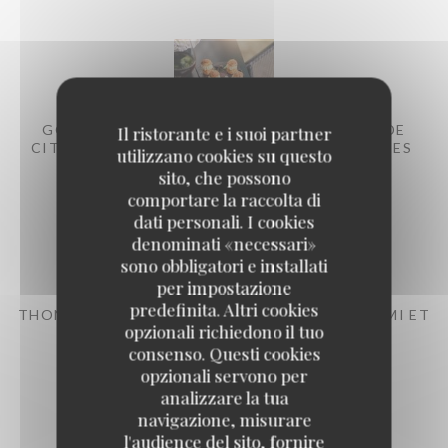
GOUGÈRES AU FROMAGE FRAIS ET ZESTES DE
Il ristorante e i suoi partner
CITRON, CHUTNEY D’ANANAS AUX BAIES ROSES
utilizzano cookies su questo
sito, che possono
15,00 EUR
comportare la raccolta di
dati personali. I cookies
denominati «necessari»
sono obbligatori e installati
per impostazione
predefinita. Altri cookies
THON ROUGE EN SASHIMI, VINAIGRETTE UMAMI ET
opzionali richiedono il tuo
OIGNON CÉBETTE
consenso. Questi cookies
19,00 EUR
opzionali servono per
analizzare la tua
navigazione, misurare
l'audience del sito, fornire