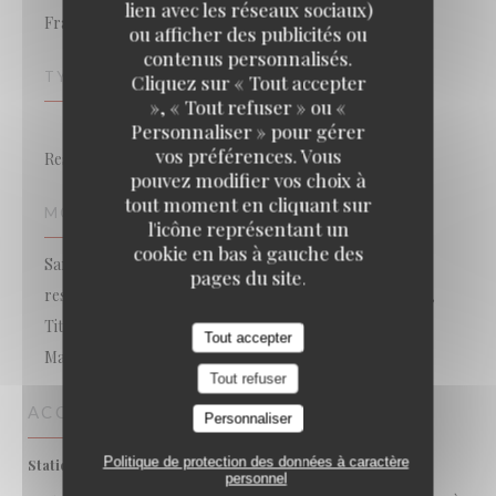
lien avec les réseaux sociaux)
Française
ou afficher des publicités ou
contenus personnalisés.
TYPE DE RESTAURANT
Cliquez sur « Tout accepter
», « Tout refuser » ou «
Personnaliser » pour gérer
vos préférences. Vous
Restaurant gastronomique ecoresponsable
pouvez modifier vos choix à
tout moment en cliquant sur
MOYENS DE PAIEMENT
l'icône représentant un
cookie en bas à gauche des
Sans Contact, Apple Pay, Ticket Restaurant, Titres
pages du site.
restaurant, American Express, Paiement Sans Contact,
Titres restaurant (uniquement le midi), Espèces,
Tout accepter
Maestro, Visa, Carte Bleue
Tout refuser
ACCÈS
Personnaliser
Politique de protection des données à caractère
Oui
Station de vélos
personnel