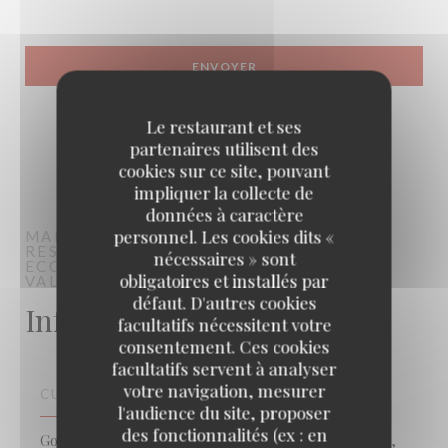
Le restaurant et ses
partenaires utilisent des
cookies sur ce site, pouvant
impliquer la collecte de
données à caractère
personnel. Les cookies dits «
MAISON GRIZLAW
RESTAURANT GASTRONOMIQUE
nécessaires » sont
ECORESPONSABLE
obligatoires et installés par
VALENCE
défaut. D'autres cookies
Infos pratiques
facultatifs nécessitent votre
consentement. Ces cookies
facultatifs servent à analyser
votre navigation, mesurer
CUISINE
l'audience du site, proposer
des fonctionnalités (ex : en
Gourmande et saine, Produits de saison, Produits frais,