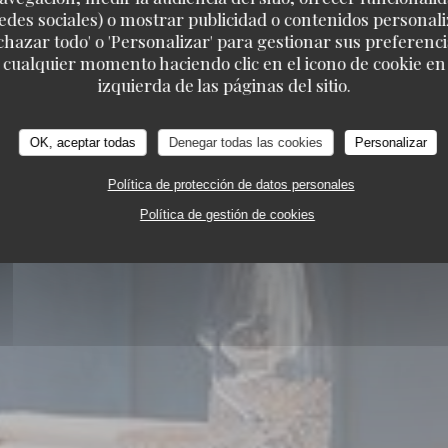
edes sociales) o mostrar publicidad o contenidos personali
echazar todo' o 'Personalizar' para gestionar sus preferen
 cualquier momento haciendo clic en el icono de cookie en l
izquierda de las páginas del sitio.
OK, aceptar todas
Denegar todas las cookies
Personalizar
Política de protección de datos personales
RESTAURANTE GOURMET ECOLÓGICO
116 AVENUE VICTOR HUGO 26000 VALENCE
Política de gestión de cookies