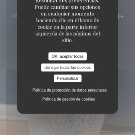
gestionar sus preferencias.
Puede cambiar sus opciones
en cualquier momento
RESTAURANTE GOURMET ECOLÓGICO
116
haciendo clic en el icono de
AVENUE VICTOR HUGO 26000 VALENCE
cookie en la parte inferior
izquierda de las páginas del
sitio.
OK, aceptar todas
Denegar todas las cookies
Personalizar
Política de protección de datos personales
Política de gestión de cookies