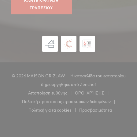
ΚΆΝΤΕ ΚΡΆΤΗΣΗ
ΤΡΑΠΕΖΙΟΎ
© 2026 MAISON GRIZLAW — Η ιστοσελίδα του εστιατορίου
((ανοίγει σε νέο παρά
δημιουργήθηκε από
Zenchef
Αποποίηση ευθύνης
ΌΡΟΙ ΧΡΉΣΗΣ
((ανοίγει σε νέο παράθυρο))
((ανοίγει σε νέο παράθυ
Πολιτική προστασίας προσωπικών δεδομένων
((ανοίγει σε νέο παράθυρο))
Πολιτική για τα cookies
Προσβασιμότητα
((ανοίγει σε νέο παράθυρο))
((ανοίγει σε νέο παρά