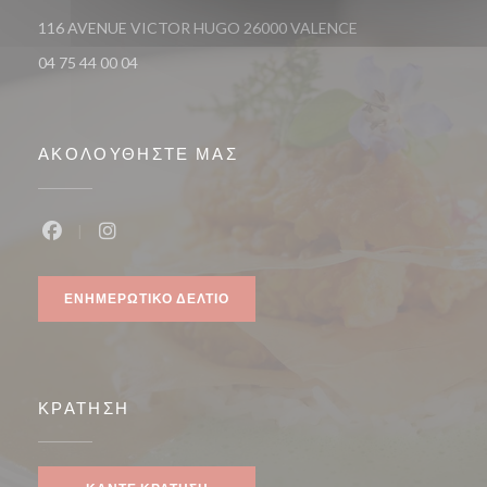
((ανοίγει σε νέο πα
116 AVENUE VICTOR HUGO 26000 VALENCE
04 75 44 00 04
ΑΚΟΛΟΥΘΉΣΤΕ ΜΑΣ
Facebook ((ανοίγει σε νέο παράθυρο))
Instagram ((ανοίγει σε νέο παράθυρο))
ΕΝΗΜΕΡΩΤΙΚΌ ΔΕΛΤΊΟ
ΚΡΆΤΗΣΗ