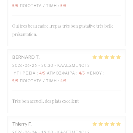
5
/5
ΠΟΙΌΤΗΤΑ / ΤΙΜΉ
:
5
/5
Oui très beau cadre ,repas très bon gustative très belle
présentation.
BERNARD
T
2026-06-26
- 20:30 - ΚΑΛΕΣΜΈΝΟΙ 2
ΥΠΗΡΕΣΊΑ
:
4
/5
ΑΤΜΌΣΦΑΙΡΑ
:
4
/5
ΜΕΝΟΎ
:
5
/5
ΠΟΙΌΤΗΤΑ / ΤΙΜΉ
:
4
/5
Très bon accueil, des plats excellent
Thierry
F
2026-06-24
- 19:00 - ΚΑΛΕΣΜΈΝΟΙ 2