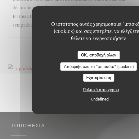
décoration soignée, que ce soit à l’intérieur ou sur la
terrasse très agréable. Le personnel est vraiment
Ο ιστότοπος αυτός χρησιμοποιεί "μπισκ
sympathique!
(cookies) και σας επιτρέπει να ελέγξετε
θέλετε να ενεργοποιήσετε
1
2
3
OK, αποδοχή όλων
Απόρριψε όλα τα "μπισκότα" (cookies)
Εξατομίκευση
Πολιτική απορρήτου
undefined
ΤΟΠΟΘΕΣΊΑ