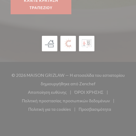
ΚΆΝΤΕ ΚΡΆΤΗΣΗ
ΤΡΑΠΕΖΙΟΎ
© 2026 MAISON GRIZLAW — Η ιστοσελίδα του εστιατορίου
((ανοίγει σε νέο παρά
δημιουργήθηκε από
Zenchef
Αποποίηση ευθύνης
ΌΡΟΙ ΧΡΉΣΗΣ
((ανοίγει σε νέο παράθυρο))
((ανοίγει σε νέο παράθυ
Πολιτική προστασίας προσωπικών δεδομένων
((ανοίγει σε νέο παράθυρο))
Πολιτική για τα cookies
Προσβασιμότητα
((ανοίγει σε νέο παράθυρο))
((ανοίγει σε νέο παρά