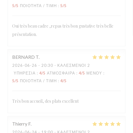
5
/5
ΠΟΙΌΤΗΤΑ / ΤΙΜΉ
:
5
/5
Oui très beau cadre ,repas très bon gustative très belle
présentation.
BERNARD
T
2026-06-26
- 20:30 - ΚΑΛΕΣΜΈΝΟΙ 2
ΥΠΗΡΕΣΊΑ
:
4
/5
ΑΤΜΌΣΦΑΙΡΑ
:
4
/5
ΜΕΝΟΎ
:
5
/5
ΠΟΙΌΤΗΤΑ / ΤΙΜΉ
:
4
/5
Très bon accueil, des plats excellent
Thierry
F
2026-06-24
- 19:00 - ΚΑΛΕΣΜΈΝΟΙ 2