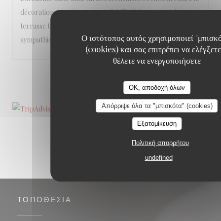
décoration soignée, que ce soit à l’intérieur ou sur la
terrasse très agréable. Le personnel est vraiment
Ο ιστότοπος αυτός χρησιμοποιεί "μπισκ
sympathique!
(cookies) και σας επιτρέπει να ελέγξετε
θέλετε να ενεργοποιήσετε
1
2
3
OK, αποδοχή όλων
Απόρριψε όλα τα "μπισκότα" (cookies)
Εξατομίκευση
Πολιτική απορρήτου
undefined
ΤΟΠΟΘΕΣΊΑ