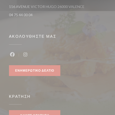
((ανοίγει σε νέο πα
116 AVENUE VICTOR HUGO 26000 VALENCE
04 75 44 00 04
ΑΚΟΛΟΥΘΉΣΤΕ ΜΑΣ
Facebook ((ανοίγει σε νέο παράθυρο))
Instagram ((ανοίγει σε νέο παράθυρο))
ΕΝΗΜΕΡΩΤΙΚΌ ΔΕΛΤΊΟ
ΚΡΆΤΗΣΗ