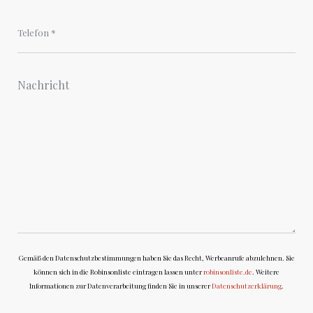
Gemäß den Datenschutzbestimmungen haben Sie das Recht, Werbeanrufe abzulehnen. Sie
können sich in die Robinsonliste eintragen lassen unter
robinsonliste.de
. Weitere
Informationen zur Datenverarbeitung finden Sie in unserer
Datenschutzerklärung
.