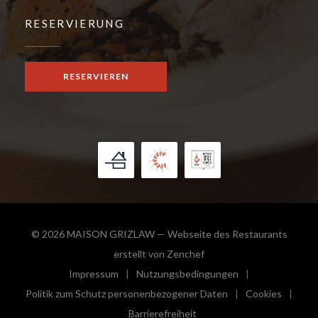
RESERVIERUNG
RESERVIEREN
© 2026 MAISON GRIZLAW — Webseite des Restaurants
((öffnet ein neues Fenster
erstellt von
Zenchef
Impressum
Nutzungsbedingungen
((öffnet ein neues Fenster))
((öffnet ein neues Fenster))
Politik zum Schutz personenbezogener Daten
Cookies
((öffnet ein neues Fenster))
((öffnet e
Barrierefreiheit